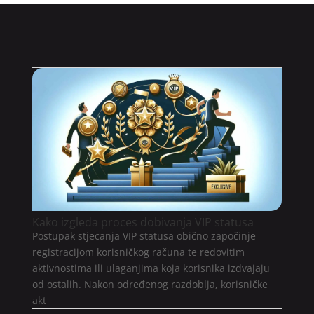
Kako izgleda proces dobivanja VIP statusa
Postupak stjecanja VIP statusa obično započinje
registracijom korisničkog računa te redovitim
aktivnostima ili ulaganjima koja korisnika izdvajaju
od ostalih. Nakon određenog razdoblja, korisničke
akt