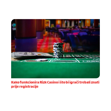
koje se rijetko viđaju na domaćem tržištu online
casina. Već prilikom registracije primijetio sam kolik
Kako funkcionira Rizk Casino i što bi igrači trebali znati
prije registracije
Registracija na Rizk Casino platformi prvi je korak
prema uzbudljivom iskustvu online igranja. Proces
otvaranja računa dizajniran je tako da bude brz i
jednostavan, a korisnika vodi kroz nekoliko osno