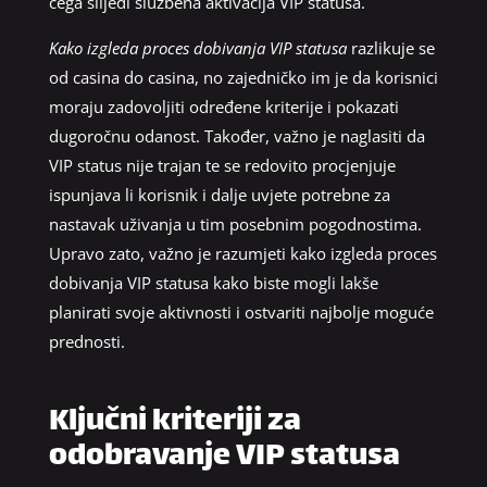
čega slijedi službena aktivacija VIP statusa.
Kako izgleda proces dobivanja VIP statusa
razlikuje se
od casina do casina, no zajedničko im je da korisnici
moraju zadovoljiti određene kriterije i pokazati
dugoročnu odanost. Također, važno je naglasiti da
VIP status nije trajan te se redovito procjenjuje
ispunjava li korisnik i dalje uvjete potrebne za
nastavak uživanja u tim posebnim pogodnostima.
Upravo zato, važno je razumjeti kako izgleda proces
dobivanja VIP statusa kako biste mogli lakše
planirati svoje aktivnosti i ostvariti najbolje moguće
prednosti.
Ključni kriteriji za
odobravanje VIP statusa