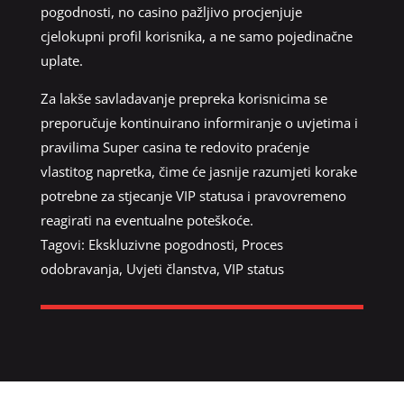
pogodnosti, no casino pažljivo procjenjuje
cjelokupni profil korisnika, a ne samo pojedinačne
uplate.
Za lakše savladavanje prepreka korisnicima se
preporučuje kontinuirano informiranje o uvjetima i
pravilima Super casina te redovito praćenje
vlastitog napretka, čime će jasnije razumjeti korake
potrebne za stjecanje VIP statusa i pravovremeno
reagirati na eventualne poteškoće.
Tagovi:
Ekskluzivne pogodnosti
,
Proces
odobravanja
,
Uvjeti članstva
,
VIP status