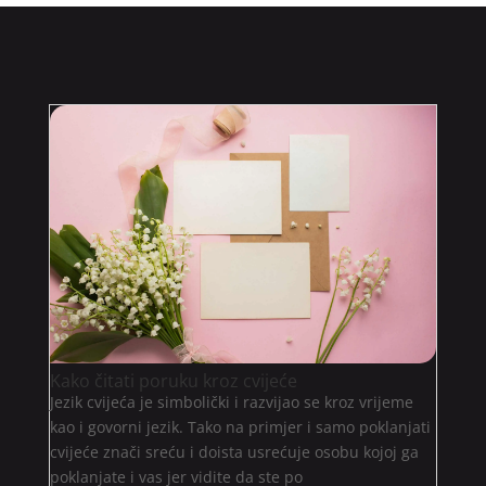
Kako čitati poruku kroz cvijeće
Jezik cvijeća je simbolički i razvijao se kroz vrijeme
kao i govorni jezik. Tako na primjer i samo poklanjati
cvijeće znači sreću i doista usrećuje osobu kojoj ga
poklanjate i vas jer vidite da ste po