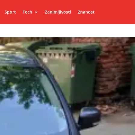
Sport
Tech
Zanimljivosti
Znanost