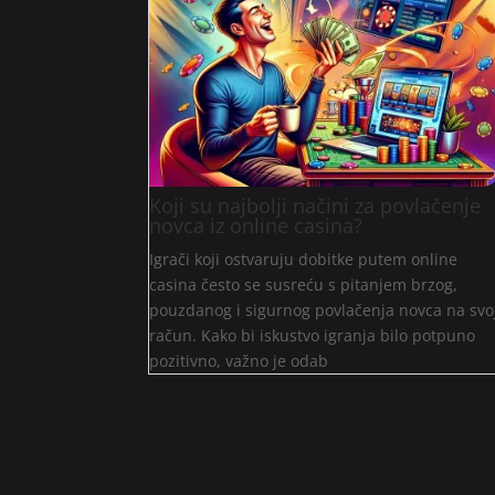
Koji su najbolji načini za povlačenje
novca iz online casina?
Igrači koji ostvaruju dobitke putem online
casina često se susreću s pitanjem brzog,
pouzdanog i sigurnog povlačenja novca na svo
račun. Kako bi iskustvo igranja bilo potpuno
pozitivno, važno je odab