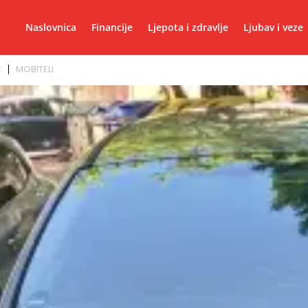
Naslovnica
Financije
Ljepota i zdravlje
Ljubav i veze