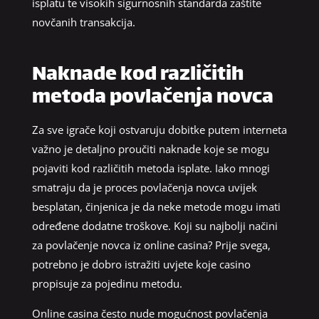
isplatu te visokih sigurnosnih standarda zaštite
novčanih transakcija.
Naknade kod različitih
metoda povlačenja novca
Za sve igrače koji ostvaruju dobitke putem interneta
važno je detaljno proučiti naknade koje se mogu
pojaviti kod različitih metoda isplate. Iako mnogi
smatraju da je proces povlačenja novca uvijek
besplatan, činjenica je da neke metode mogu imati
određene dodatne troškove. Koji su najbolji načini
za povlačenje novca iz online casina? Prije svega,
potrebno je dobro istražiti uvjete koje casino
propisuje za pojedinu metodu.
Online casina često nude mogućnost povlačenja