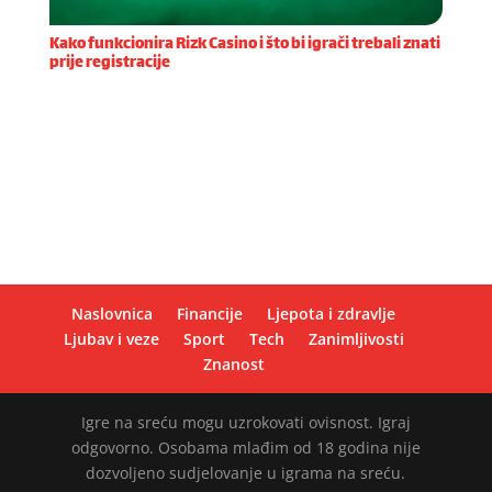
Kako funkcionira Rizk Casino i što bi igrači trebali znati
prije registracije
Registracija na Rizk Casino platformi prvi je korak
prema uzbudljivom iskustvu online igranja. Proces
otvaranja računa dizajniran je tako da bude brz i
jednostavan, a korisnika vodi kroz nekoliko osno
Naslovnica
Financije
Ljepota i zdravlje
Ljubav i veze
Sport
Tech
Zanimljivosti
Znanost
Igre na sreću mogu uzrokovati ovisnost. Igraj
odgovorno. Osobama mlađim od 18 godina nije
dozvoljeno sudjelovanje u igrama na sreću.