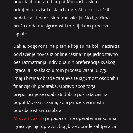
pouzdani operateri poput Mozzart casina
primjenjuju visoke standarde zaštite korisničkih
podataka i financijskih transakcija, što igračima
pruža dodatnu sigurnost i mir tijekom procesa
isplate.
Dakle, odgovoriti na pitanje koji su najbolji načini za
povlačenje novca iz online casina? nije jednostavno
bez razmatranja individualnih preferencija svakog
igrača, ali svakako u tom procesu važnu ulogu
imaju brzina obrade zahtjeva te sigurnost osobnih i
financijskih podataka. Upravo zbog toga
preporučuje se odabrati dobro poznata casina
poput Mozzart casina, koja jamče sigurnost i
pouzdanost svih isplata.
Mozzart casino
pripada online operaterima kojima
igrači vjeruju upravo zbog brze obrade zahtjeva za