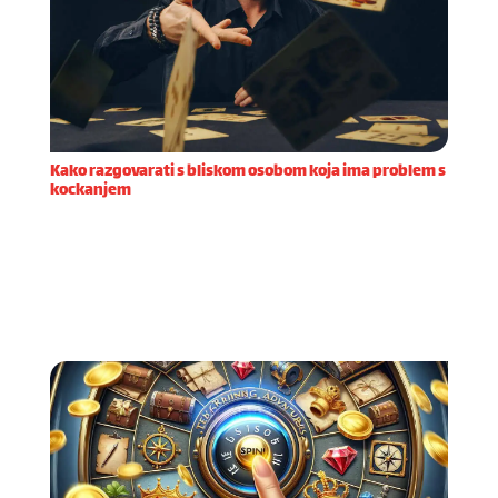
Kako razgovarati s bliskom osobom koja ima problem s
kockanjem
Prije nego što započnete razgovor s bliskom
osobom za koju sumnjate da ima problem s
kockanjem, važno je dobro se pripremiti. Priprema
za iskren i podržavajući razgovor zahtijeva
razumijevanje same ov