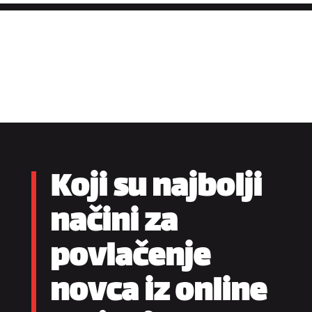
Koji su najbolji
načini za
povlačenje
novca iz online