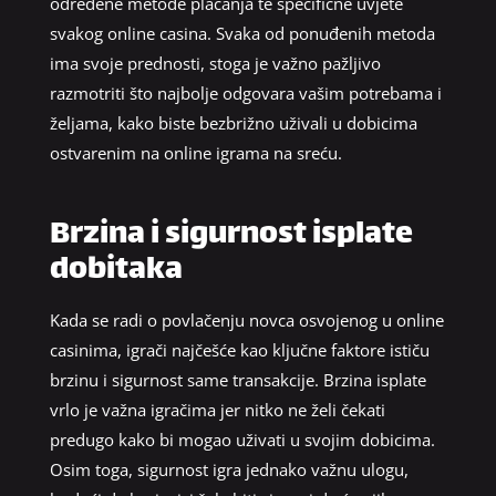
određene metode plaćanja te specifične uvjete
svakog online casina. Svaka od ponuđenih metoda
ima svoje prednosti, stoga je važno pažljivo
razmotriti što najbolje odgovara vašim potrebama i
željama, kako biste bezbrižno uživali u dobicima
ostvarenim na online igrama na sreću.
Brzina i sigurnost isplate
dobitaka
Kada se radi o povlačenju novca osvojenog u online
casinima, igrači najčešće kao ključne faktore ističu
brzinu i sigurnost same transakcije. Brzina isplate
vrlo je važna igračima jer nitko ne želi čekati
predugo kako bi mogao uživati u svojim dobicima.
Osim toga, sigurnost igra jednako važnu ulogu,