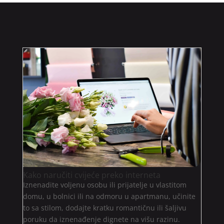
Kako naručiti cvijeće preko interneta
Iznenadite voljenu osobu ili prijatelje u vlastitom
domu, u bolnici ili na odmoru u apartmanu, učinite
to sa stilom, dodajte kratku romantičnu ili šaljivu
poruku da iznenađenje dignete na višu razinu.