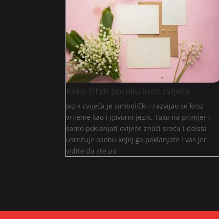
Kako čitati poruku kroz cvijeće
Jezik cvijeća je simbolički i razvijao se kroz
vrijeme kao i govorni jezik. Tako na primjer i
samo poklanjati cvijeće znači sreću i doista
usrećuje osobu kojoj ga poklanjate i vas jer
vidite da ste po