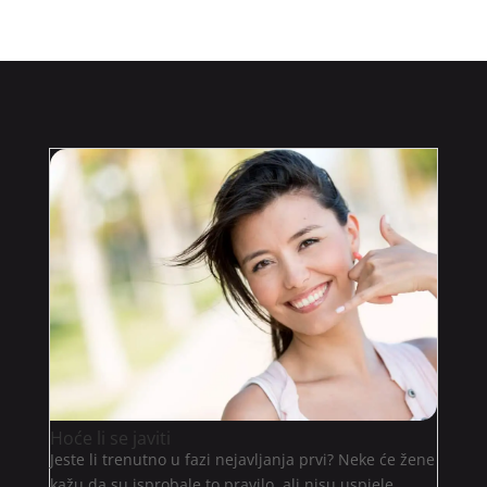
Hoće li se javiti
Jeste li trenutno u fazi nejavljanja prvi? Neke će žene
kažu da su isprobale to pravilo, ali nisu uspjele