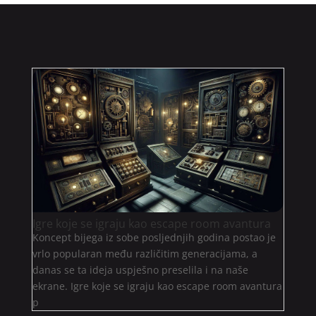
Igre koje se igraju kao escape room avantura
Koncept bijega iz sobe posljednjih godina postao je
vrlo popularan među različitim generacijama, a
danas se ta ideja uspješno preselila i na naše
ekrane. Igre koje se igraju kao escape room avantura
p