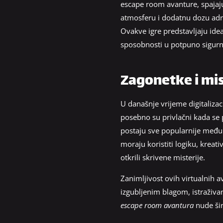
escape room avanture, spajaju
atmosferu i dodatnu dozu adren
Ovakve igre predstavljaju ideal
sposobnosti u potpuno sigurn
Zagonetke i mist
U današnje vrijeme digitalizac
posebno su privlačni kada se 
postaju sve popularnije među l
moraju koristiti logiku, kreat
otkrili skrivene misterije.
Zanimljivost ovih virtualnih a
izgubljenim blagom, istraživan
escape room avantura
nude šir