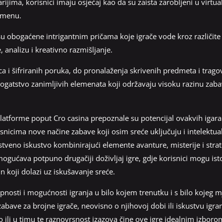
ijima, korisnici imaju osjećaj kao da su zaista zarobljeni u virtua
remenu.
su obogaćene intrigantnim pričama koje igrače vode kroz različite 
, analizu i kreativno razmišljanje.
ca i šifriranih poruka, do pronalaženja skrivenih predmeta i tragov
atstvo zanimljivih elemenata koji održavaju visoku razinu zabav
latforme poput Cro casina prepoznale su potencijal ovakvih igara 
snicima nove načine zabave koji osim sreće uključuju i intelektua
stveno iskustvo kombinirajući elemente avanture, misterije i stra
gućava potpuno drugačiji doživljaj igre, gdje korisnici mogu ist
n koji dolazi uz iskušavanje sreće.
nosti i mogućnosti igranja u bilo kojem trenutku i s bilo kojeg m
zabave za brojne igrače, neovisno o njihovoj dobi ili iskustvu igr
li u timu te raznovrsnost izazova čine ove igre idealnim izborom 