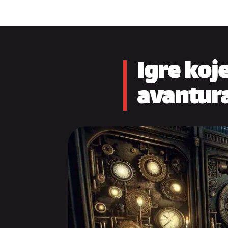
Igre koj
avantur