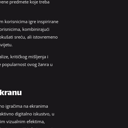
rivene predmete koje treba
m korisnicima igre inspirirane
orisnicima, kombinirajući
okušati sreću, ali istovremeno
vijetu.
ze, kritičkog mišljenja i
e popularnost ovog žanra u
ekranu
upno igračima na ekranima
ktivno digitalno iskustvo, u
nim vizualnim efektima,