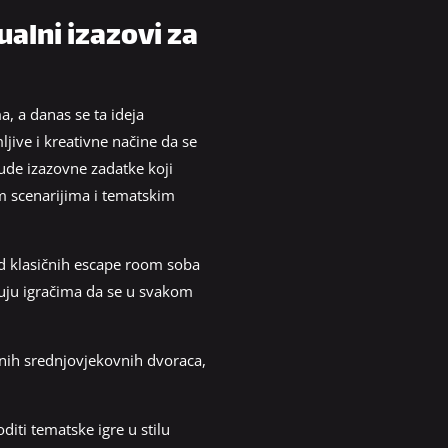
ualni izazovi za
, a danas se ta ideja
jive i kreativne načine da se
nude izazovne zadatke koji
im scenarijima i tematskim
 od klasičnih escape room soba
uju igračima da se u svakom
čnih srednjovjekovnih dvoraca,
iti tematske igre u stilu