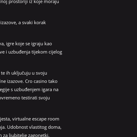
lnoj prostoriji iz koje moraju
izazove, a svaki korak
a, igre koje se igraju kao
e i uzbuđenja tijekom cijelog
te ih uključuju u svoju
lne izazove. Cro casino tako
tegije s uzbuđenjem igara na
ovremeno testirati svoju
jesta, virtualne escape room
anja. Udobnost vlastitog doma,
za ljubitelje zagonetki,