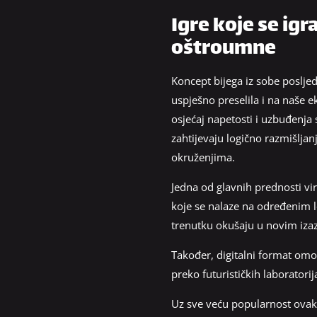
Igre koje se ig
oštroumne
Koncept bijega iz sobe poslje
uspješno preselila i na naše 
osjećaj napetosti i uzbuđenja 
zahtijevaju logično razmišljan
okruženjima.
Jedna od glavnih prednosti vi
koje se nalaze na određenim 
trenutku okušaju u novim izaz
Također, digitalni format omo
preko futurističkih laboratori
Uz sve veću popularnost ovakvi