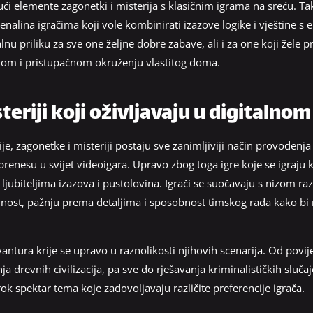
ći elemente zagonetki i misterija s klasičnim igrama na sreću. Ta
alina igračima koji vole kombinirati izazove logike i vještine s 
nu priliku za sve one željne dobre zabave, ali i za one koji žele pr
om i pristupačnom okruženju vlastitog doma.
eriji koji oživljavaju u digitalnom
ije, zagonetke i misteriji postaju sve zanimljiviji način provođen
prenesu u svijet videoigara. Upravo zbog toga igre koje se igraj
jubiteljima izazova i pustolovina. Igrači se suočavaju s nizom raz
ivnost, pažnju prema detaljima i sposobnost timskog rada kako bi r
vantura krije se upravo u raznolikosti njihovih scenarija. Od povij
ja drevnih civilizacija, pa sve do rješavanja kriminalističkih sluča
ok spektar tema koje zadovoljavaju različite preferencije igrača.