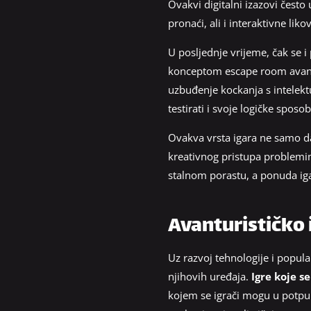
Ovakvi digitalni izazovi često
pronaći, ali i interaktivne liko
U posljednje vrijeme, čak se i
konceptom escape room avan
uzbuđenje kockanja s intelektu
testirati i svoje logičke sposo
Ovakva vrsta igara ne samo da 
kreativnog pristupa problemi
stalnom porastu, a ponuda igar
Avanturističko 
Uz razvoj tehnologije i popula
njihovih uređaja.
Igre koje s
kojem se igrači mogu u potpun