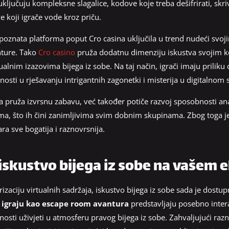
 uključuju kompleksne slagalice, kodove koje treba dešifrirati, sk
ve koji igrače vode kroz priču.
 poznata platforma poput Cro casina uključila u trend nudeći svoji
ture. Tako
Cro casino
pruža dodatnu dimenziju iskustva svojim k
alnim izazovima bijega iz sobe. Na taj način, igrači imaju priliku 
bnosti u rješavanju intrigantnih zagonetki i misterija u digitalnom s
pruža izvrsnu zabavu, već također potiče razvoj sposobnosti anali
ma, što ih čini zanimljivima svim dobnim skupinama. Zbog toga j
a sve bogatija i raznovrsnija.
iskustvo bijega iz sobe na vašem 
rizaciju virtualnih sadržaja, iskustvo bijega iz sobe sada je dost
e igraju kao escape room avantura
predstavljaju posebno intera
osti uživjeti u atmosferu pravog bijega iz sobe. Zahvaljujući raz