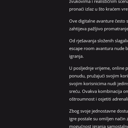
zvukovima i realističnim scenar
pronaći izlaz u što kraćem v
Ove digitalne avanture često 
zahtijeva pažljivo promatranje
Od rješavanja složenih slagali
escape room avantura nude bog
igranja.
U posljednje vrijeme, online p
ponudu, pružajući svojim kori
svojim korisnicima nudi jedin
sreću. Ovakva kombinacija omo
oštroumnost i osjetiti adrenali
Zbog svoje jednostavne dostup
igre postale su omiljen način 
mogućnost igranja samostalno i