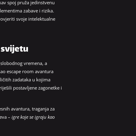
kav spoj pruža jedinstvenu
elementima zabave i rizika.
ovjeriti svoje intelektualne
 svijetu
ja slobodnog vremena, a
u kao escape room avantura
ličitih zadataka u kojima
iješili postavljene zagonetke i
esnih avantura, traganja za
jeva –
igre koje se igraju kao