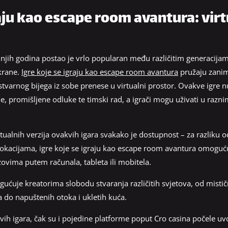
raju kao escape room avantura: virt
dnjih godina postao je vrlo popularan među različitim generacijama
ekrane.
Igre koje se igraju kao escape room avantura
pružaju zaniml
stvarnog bijega iz sobe prenese u virtualni prostor. Ovakve igre 
je, promišljene odluke te timski rad, a igrači mogu uživati u razn
rtualnih verzija ovakvih igara svakako je dostupnost – za razliku
lokacijama, igre koje se igraju kao escape room avantura omoguć
ovima putem računala, tableta ili mobitela.
gućuje kreatorima slobodu stvaranja različitih svjetova, od misti
ja do napuštenih otoka i ukletih kuća.
h igara, čak su i pojedine platforme poput Cro casina počele uvod