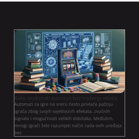
Kako analizirati automat bez trošenja novca
Automati za igre na sreću često privlače pažnju
igrača zbog svojih svjetlosnih efekata, zvučnih
signala i mogućnosti velikih dobitaka. Međutim,
mnogi igrači žele razumjeti način rada ovih uređaja
bez