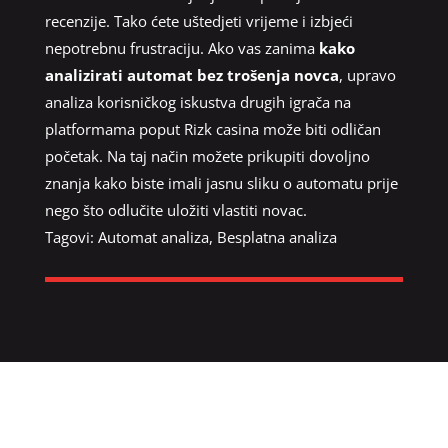
recenzije. Tako ćete uštedjeti vrijeme i izbjeći
nepotrebnu frustraciju. Ako vas zanima
kako
analizirati automat bez trošenja novca
, upravo
analiza korisničkog iskustva drugih igrača na
platformama poput Rizk casina može biti odličan
početak. Na taj način možete prikupiti dovoljno
znanja kako biste imali jasnu sliku o automatu prije
nego što odlučite uložiti vlastiti novac.
Tagovi:
Automat analiza
,
Besplatna analiza