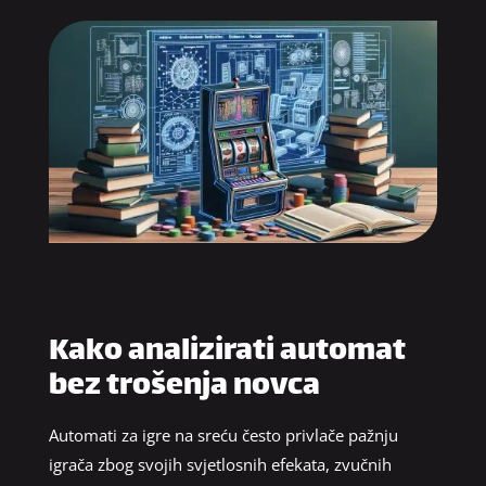
Kako analizirati automat
bez trošenja novca
Automati za igre na sreću često privlače pažnju
igrača zbog svojih svjetlosnih efekata, zvučnih