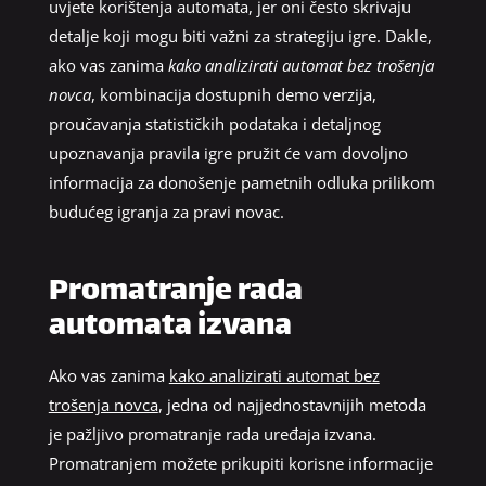
uvjete korištenja automata, jer oni često skrivaju
detalje koji mogu biti važni za strategiju igre. Dakle,
ako vas zanima
kako analizirati automat bez trošenja
novca
, kombinacija dostupnih demo verzija,
proučavanja statističkih podataka i detaljnog
upoznavanja pravila igre pružit će vam dovoljno
informacija za donošenje pametnih odluka prilikom
budućeg igranja za pravi novac.
Promatranje rada
automata izvana
Ako vas zanima
kako analizirati automat bez
trošenja novca
, jedna od najjednostavnijih metoda
je pažljivo promatranje rada uređaja izvana.
Promatranjem možete prikupiti korisne informacije