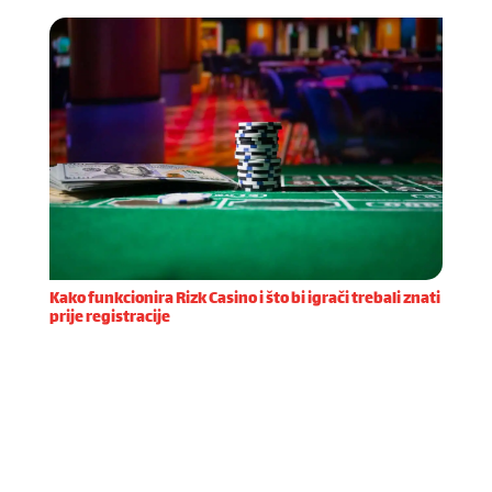
Kako funkcionira Rizk Casino i što bi igrači trebali znati
prije registracije
Registracija na Rizk Casino platformi prvi je korak
prema uzbudljivom iskustvu online igranja. Proces
otvaranja računa dizajniran je tako da bude brz i
jednostavan, a korisnika vodi kroz nekoliko osno