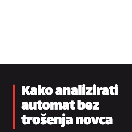
Kako analizirati
automat bez
trošenja novca