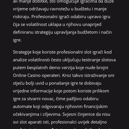
ali manje dobitke, što omogućuje igračima da duže
vrijeme održavaju ravnotežu u budžetu i manje
riskiraju. Profesionalni igrači odabiru upravo igru
čija se volatilnost uklapa u njihovu unaprijed
definiranu strategiju upravljanja budžetom i način
igre.
Strategije koje koriste profesionalni slot igrači kod
analize volatilnosti često uključuju testiranje slotova
putem besplatnih demo verzija koje nude brojni
Online Casino operateri. Kroz takvo istraživanje oni
stječu bolji uvid u ponašanje igre te dobivaju
vrijedne informacije koje potom koriste prilikom
igre za stvarni novac, čime pažljivo odabiru
automate koji odgovaraju njihovim financijskim
očekivanjima i ciljevima. Svjesni činjenice da nisu
svi slot aparati isti, profesionalci uvijek detaljno