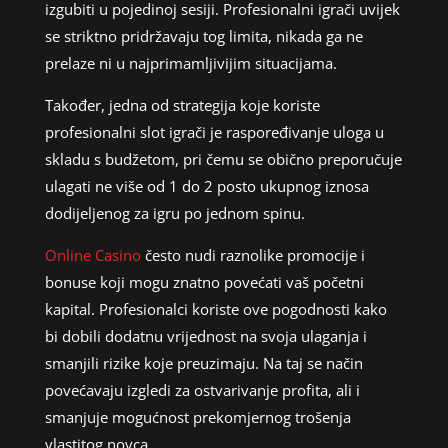
izgubiti u pojedinoj sesiji. Profesionalni igrači uvijek
se striktno pridržavaju tog limita, nikada ga ne
prelaze ni u najprimamljivijim situacijama.
Također, jedna od strategija koje koriste
profesionalni slot igrači je raspoređivanje uloga u
skladu s budžetom, pri čemu se obično preporučuje
ulagati ne više od 1 do 2 posto ukupnog iznosa
dodijeljenog za igru po jednom spinu.
Online Casino
često nudi raznolike promocije i
bonuse koji mogu znatno povećati vaš početni
kapital. Profesionalci koriste ove pogodnosti kako
bi dobili dodatnu vrijednost na svoja ulaganja i
smanjili rizike koje preuzimaju. Na taj se način
povećavaju izgledi za ostvarivanje profita, ali i
smanjuje mogućnost prekomjernog trošenja
vlastitog novca.