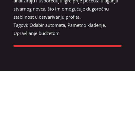
analiziraju i uspoređuju igre prije početka ulaganja
stvarnog novca, što im omogućuje dugoročnu
stabilnost u ostvarivanju profita.
Tagovi:
Odabir automata
,
Pametno klađenje
,
Upravljanje budžetom