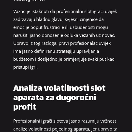
Važno je istaknuti da profesionalni slot igrači uvijek
zadržavaju hladnu glavu, svjesni činjenice da
emocije poput frustracije ili uzbuđenosti mogu
narušiti jasno donošenje odluka vezanih uz novac.
Upravo iz tog razloga, pravi profesionalac uvijek
ima jasno definiranu strategiju upravljanja
budžetom i dosljedno je primjenjuje svaki put kad
pristupi igri.
Analiza volatilnosti slot
aparata za dugoročni
profit
Profesionalni igrači slotova jasno razumiju važnost
analize volatilnosti pojedinog aparata, jer upravo ta