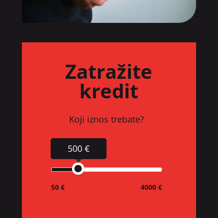
Zatražite
kredit
Koji iznos trebate?
500 €
50 €
4000 €