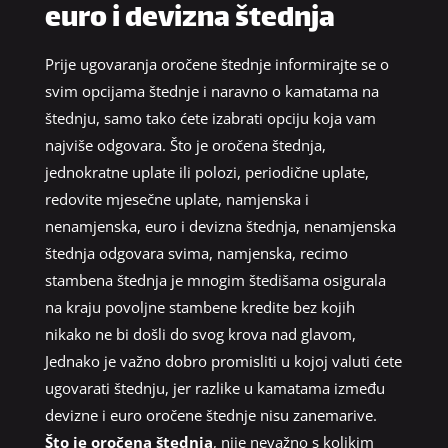
euro i devizna štednja
Prije ugovaranja oročene štednje informirajte se o
svim opcijama štednje i naravno o kamatama na
štednju, samo tako ćete izabrati opciju koja vam
najviše odgovara. Što je oročena štednja,
jednokratne uplate ili polozi, periodične uplate,
redovite mjesečne uplate, namjenska i
nenamjenska, euro i devizna štednja, nenamjenska
štednja odgovara svima, namjenska, recimo
stambena štednja je mnogim štedišama osigurala
na kraju povoljne stambene kredite bez kojih
nikako ne bi došli do svog krova nad glavom,
Jednako je važno dobro promisliti u kojoj valuti ćete
ugovarati štednju, jer razlike u kamatama između
devizne i euro oročene štednje nisu zanemarive.
Što je oročena štednja
, nije nevažno s kolikim