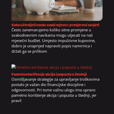
Kako uštedjeti novac svaki mjesec: provjereni savjeti
Često zanemarujemo koliko sitne promjene u
svakodnevnim navikama mogu utjecati na naš
mjesečni budžet. Umjesto impulzivne kupovine,
dobro je unaprijed napraviti popis namirnica i
držati ga se prilikom
Pametno korištenje akcija i popusta u štednji
Osmišljavanje strategije za upravljanje troškovima
postalo je važan dio financijske discipline i
odgovornosti. Pri tome važnu ulogu ima upravo
pametno korištenje akcija i popusta u štednji, jer
pravil