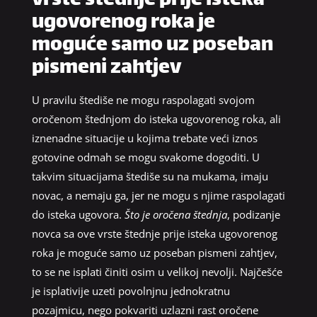
vrste štednje prije isteka
ugovorenog roka je
moguće samo uz poseban
pismeni zahtjev
U pravilu štediše ne mogu raspolagati svojom
oročenom štednjom do isteka ugovorenog roka, ali
iznenadne situacije u kojima trebate veći iznos
gotovine odmah se mogu svakome dogoditi. U
takvim situacijama štediše su na mukama, imaju
novac, a nemaju ga, jer ne mogu s njime raspolagati
do isteka ugovora.
Što je oročena štednja
, podizanje
novca sa ove vrste štednje prije isteka ugovorenog
roka je moguće samo uz poseban pismeni zahtjev,
to se ne isplati činiti osim u velikoj nevolji. Najčešće
je isplativije uzeti povolnjnu jednokratnu
pozajmicu, nego pokvariti uzlazni rast oročene