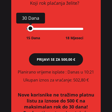
Koji rok plaćanja želite?
30 Dana
15 Dana
18 Mjeseci
PRIJAVI SE ZA
500,00 €
Planirano vrijeme isplate
: Danas u 10:21
Ukupan iznos za vraćanje:
502,80 €
Nove korisnike ne tražimo platnu
listu za iznose do 500 € na
maksimalan rok do 30 dana!