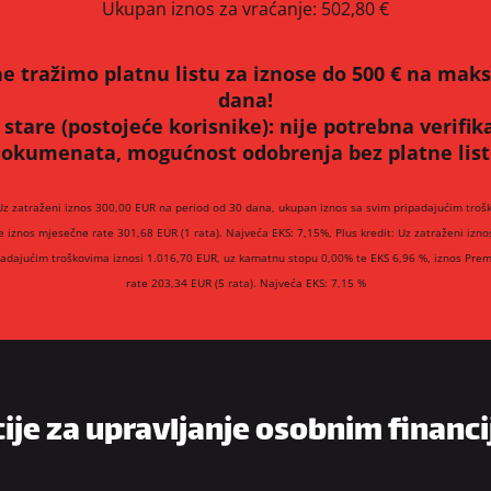
Ukupan iznos za vraćanje:
502,80 €
e tražimo platnu listu za iznose do 500 € na mak
dana!
 stare (postojeće korisnike):
nije potrebna verifik
okumenata, mogućnost odobrenja bez platne lis
Uz zatraženi iznos 300,00 EUR na period od 30 dana, ukupan iznos sa svim pripadajućim troš
e iznos mjesečne rate 301,68 EUR (1 rata). Najveća EKS: 7,15%, Plus kredit: Uz zatraženi izn
padajućim troškovima iznosi 1.016,70 EUR, uz kamatnu stopu 0,00% te EKS 6,96 %, iznos Prem
rate 203,34 EUR (5 rata). Najveća EKS: 7,15 %
cije za upravljanje osobnim financi