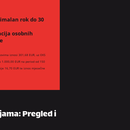
simalan rok do 30
acija osobnih
te
kovima iznosi 301,68 EUR, uz EKS
os 1.000,00 EUR na period od 150
ije 16,70 EUR te iznos mjesečne
jama: Pregled i