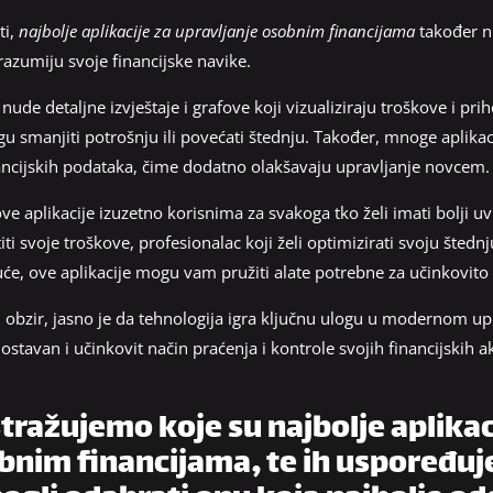
ti,
najbolje aplikacije za upravljanje osobnim financijama
također n
azumiju svoje financijske navike.
 nude detaljne izvještaje i grafove koji vizualiziraju troškove i p
gu smanjiti potrošnju ili povećati štednju. Također, mnoge aplikac
nancijskih podataka, čime dodatno olakšavaju upravljanje novcem.
e aplikacije izuzetno korisnima za svakoga tko želi imati bolji uvi
i svoje troškove, profesionalac koji želi optimizirati svoju štednju, 
kuće, ove aplikacije mogu vam pružiti alate potrebne za učinkovit
bzir, jasno je da tehnologija igra ključnu ulogu u modernom upr
tavan i učinkovit način praćenja i kontrole svojih financijskih ak
stražujemo koje su najbolje aplikac
obnim financijama, te ih uspoređu