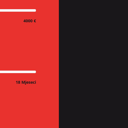
4000 €
18 Mjeseci