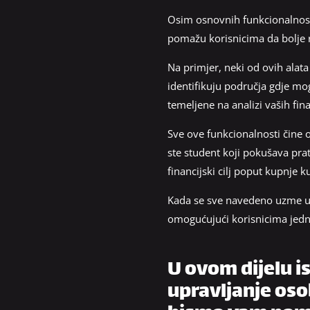
Osim osnovnih funkcionalnos
pomažu korisnicima da bolje r
Na primjer, neki od ovih alata
identifikuju područja gdje mo
temeljene na analizi vaših fi
Sve ove funkcionalnosti čine ov
ste student koji pokušava pratit
financijski cilj poput kupnje 
Kada se sve navedeno uzme u o
omogućujući korisnicima jednos
U ovom dijelu i
upravljanje os