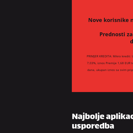
Nove korisnike n
Prednosti za
d
PRIMJER KREDITA: Mikro kredit: 
7,03%, iznos Premije 1,68 EUR t
dana, ukupan iznos sa svim pri
Najbolje aplika
usporedba