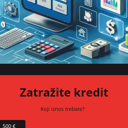
Zatražite kredit
Koji iznos trebate?
500 €