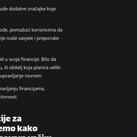
ude dodatne značajke koje
rihode, pomažući korisnicima da
ije nude savjete i preporuke
d u svoje financije. Bilo da
ili obitelj koja planira veliki
o upravljanje novcem.
avljanju financijama,
tivnosti.
ije za
jemo kako