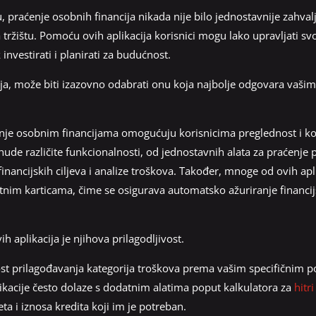
praćenje osobnih financija nikada nije bilo jednostavnije zahval
 tržištu. Pomoću ovih aplikacija korisnici mogu lako upravljati sv
 investirati i planirati za budućnost.
a, može biti izazovno odabrati onu koja najbolje odgovara vašim
janje osobnim financijama omogućuju korisnicima preglednost i k
ude različite funkcionalnosti, od jednostavnih alata za praćenje 
inancijskih ciljeva i analize troškova. Također, mnoge od ovih ap
nim karticama, čime se osigurava automatsko ažuriranje financij
h aplikacija je njihova prilagodljivost.
 prilagođavanja kategorija troškova prema vašim specifičnim po
likacije često dolaze s dodatnim alatima poput kalkulatora za
hitri
a i iznosa kredita koji im je potreban.