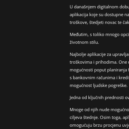
U današnjem digitalnom dobu, 
aplikacija koje su dostupne na
troškove, štedjeti novac te čak
Međutim, s toliko mnogo opcij
životnom stilu.
Najbolje aplikacije za upravl
troškovima i prihodima. One n
mogućnosti poput planiranja f
s bankovnim računima i kredit
mogućnost ljudske pogreške.
Jedna od ključnih prednosti ovi
Mnoge od njih nude mogućnost
ciljeva štednje. Osim toga, ap
omogućuju brzu procjenu uvjet