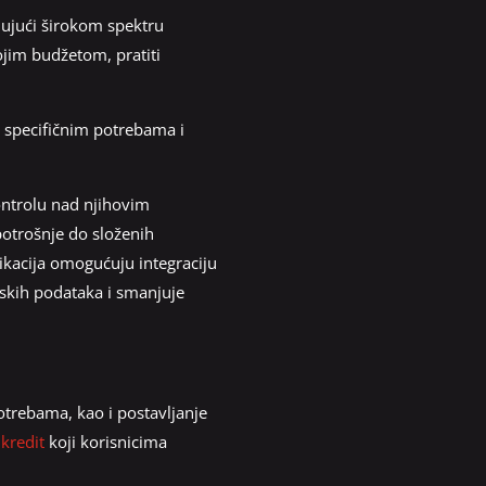
jujući širokom spektru
ojim budžetom, pratiti
 specifičnim potrebama i
ontrolu nad njihovim
potrošnje do složenih
likacija omogućuju integraciju
skih podataka i smanjuje
trebama, kao i postavljanje
 kredit
koji korisnicima