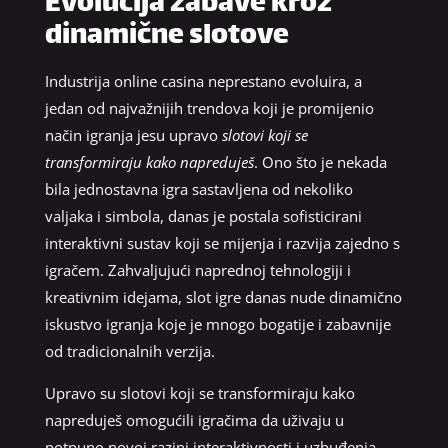
Evolucija zabave kroz
dinamične slotove
Industrija online casina neprestano evoluira, a
jedan od najvažnijih trendova koji je promijenio
način igranja jesu upravo
slotovi koji se
transformiraju kako napreduješ
. Ono što je nekada
bila jednostavna igra sastavljena od nekoliko
valjaka i simbola, danas je postala sofisticirani
interaktivni sustav koji se mijenja i razvija zajedno s
igračem. Zahvaljujući naprednoj tehnologiji i
kreativnim idejama, slot igre danas nude dinamično
iskustvo igranja koje je mnogo bogatije i zabavnije
od tradicionalnih verzija.
Upravo su slotovi koji se transformiraju kako
napreduješ omogućili igračima da uživaju u
potpuno novoj razini interaktivnosti i uzbuđenja.