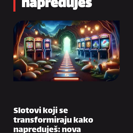
napreduješ
Slotovi koji se
transformiraju kako
napreduješ: nova