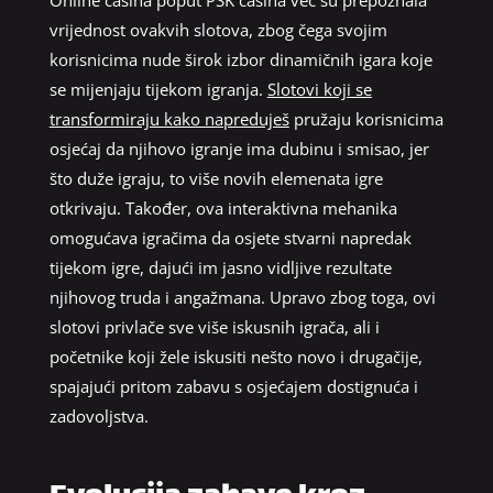
vrijednost ovakvih slotova, zbog čega svojim
korisnicima nude širok izbor dinamičnih igara koje
se mijenjaju tijekom igranja.
Slotovi koji se
transformiraju kako napreduješ
pružaju korisnicima
osjećaj da njihovo igranje ima dubinu i smisao, jer
što duže igraju, to više novih elemenata igre
otkrivaju. Također, ova interaktivna mehanika
omogućava igračima da osjete stvarni napredak
tijekom igre, dajući im jasno vidljive rezultate
njihovog truda i angažmana. Upravo zbog toga, ovi
slotovi privlače sve više iskusnih igrača, ali i
početnike koji žele iskusiti nešto novo i drugačije,
spajajući pritom zabavu s osjećajem dostignuća i
zadovoljstva.