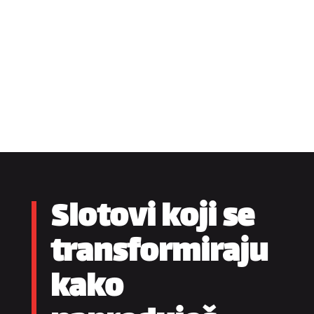
Slotovi koji se
transformiraju
kako