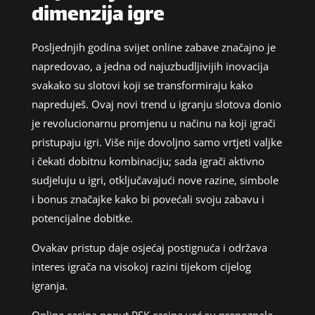
dimenzija igre
Posljednjih godina svijet online zabave značajno je
napredovao, a jedna od najuzbudljivijih inovacija
svakako su slotovi koji se transformiraju kako
napreduješ. Ovaj novi trend u igranju slotova donio
je revolucionarnu promjenu u načinu na koji igrači
pristupaju igri. Više nije dovoljno samo vrtjeti valjke
i čekati dobitnu kombinaciju; sada igrači aktivno
sudjeluju u igri, otključavajući nove razine, simbole
i bonus značajke kako bi povećali svoju zabavu i
potencijalne dobitke.
Ovakav pristup daje osjećaj postignuća i održava
interes igrača na visokoj razini tijekom cijelog
igranja.
Online casina poput PSK casina već su prepoznala