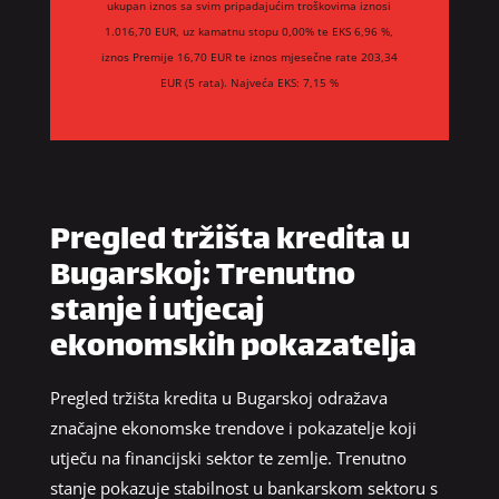
ukupan iznos sa svim pripadajućim troškovima iznosi
1.016,70 EUR, uz kamatnu stopu 0,00% te EKS 6,96 %,
iznos Premije 16,70 EUR te iznos mjesečne rate 203,34
EUR (5 rata). Najveća EKS: 7,15 %
Pregled tržišta kredita u
Bugarskoj: Trenutno
stanje i utjecaj
ekonomskih pokazatelja
Pregled tržišta kredita u Bugarskoj odražava
značajne ekonomske trendove i pokazatelje koji
utječu na financijski sektor te zemlje. Trenutno
stanje pokazuje stabilnost u bankarskom sektoru s