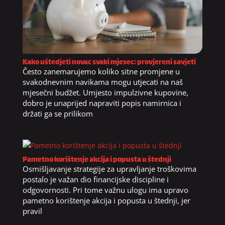
Kako uštedjeti novac svaki mjesec: provjereni savjeti
Često zanemarujemo koliko sitne promjene u
svakodnevnim navikama mogu utjecati na naš
mjesečni budžet. Umjesto impulzivne kupovine,
dobro je unaprijed napraviti popis namirnica i
držati ga se prilikom
Pametno korištenje akcija i popusta u štednji
Osmišljavanje strategije za upravljanje troškovima
postalo je važan dio financijske discipline i
odgovornosti. Pri tome važnu ulogu ima upravo
pametno korištenje akcija i popusta u štednji, jer
pravil