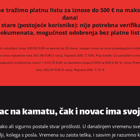
e tražimo platnu listu za iznose do 500 € na mak
dana!
 stare (postojeće korisnike):
nije potrebna verifik
okumenata, mogućnost odobrenja bez platne lis
Uz zatraženi iznos 300,00 EUR na period od 30 dana, ukupan iznos sa svim pripadajućim troš
e iznos mjesečne rate 301,68 EUR (1 rata). Najveća EKS: 7,15%, Plus kredit: Uz zatraženi izn
padajućim troškovima iznosi 1.016,70 EUR, uz kamatnu stopu 0,00% te EKS 6,96 %, iznos Prem
rate 203,34 EUR (5 rata). Najveća EKS: 7,15 %
c na kamatu, čak i novac ima svoj
ko ali sigurno postale stvar prošlosti. U današnjem vremenu sv
telji, kolega s posla. Vremena su zaista teška, i sasvim je razumno