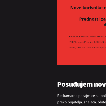
Nove korisnike n
Prednosti za
d
PRIMJER KREDITA: Mikro kredit: 
7,03%, iznos Premije 1,68 EUR t
dana, ukupan iznos sa svim pri
Posuđujem nova
Beskamatne pozajmice su pola
preko prijatelja, znalaca, obi