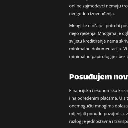
online zajmodavci nemaju tro
neugodna iznenađenja.
Mnogi će u očaju i potrebi po
nego rješenja. Mnogima je ogl
svijetu kreditiranja nema skr
minimalnu dokumentaciju. Vi t
minimalno papirologije i bez 
Posuđujem nova
Financijska i ekonomska kriz
i na određenim plaćama. U situ
onemogućiti mnogima dolazak d
mijenjali ponudu pozajmica, z
razlog je jednostavna i transp