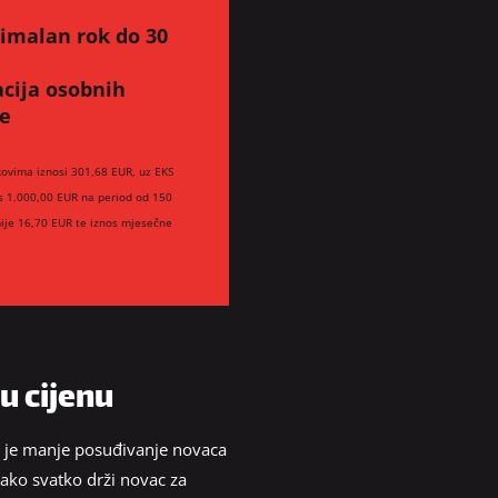
simalan rok do 30
acija osobnih
te
kovima iznosi 301,68 EUR, uz EKS
os 1.000,00 EUR na period od 150
ije 16,70 EUR te iznos mjesečne
u cijenu
e je manje posuđivanje novaca
 kako svatko drži novac za