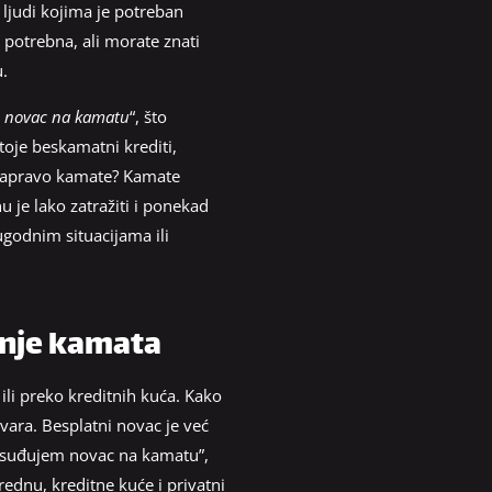
 ljudi kojima je potreban
 potrebna, ali morate znati
.
 novac na kamatu
“, što
toje beskamatni krediti,
 zapravo kamate? Kamate
 je lako zatražiti i ponekad
ugodnim situacijama ili
anje kamata
ili preko kreditnih kuća. Kako
govara. Besplatni novac je već
“Posuđujem novac na kamatu”,
rednu, kreditne kuće i privatni