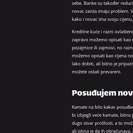
sebe. Banke su također reduci
novac zaista imaju problem. V
kako i novac ima svoju cijen
Kreditne kuće i razni ovlašten
zapravo možemo opisati kao na
pozajmice ili zajmovi, no ra
možemo opisati kao cijena novc
lako dobiti, ali bitno je prip
možete ostati prevareni.
Posuđujem nova
Kamate na bilo kakav posuđeni
bi izbjegli veće kamate, bitno 
dugo stvar prošlosti, a to mož
ali istina je da ih obračunava