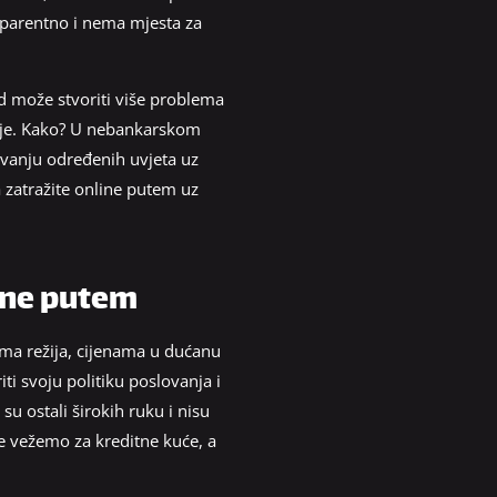
sparentno i nema mjesta za
ad može stvoriti više problema
anje. Kako? U nebankarskom
avanju određenih uvjeta uz
 zatražite online putem uz
ine putem
ma režija, cijenama u dućanu
ti svoju politiku poslovanja i
 ostali širokih ruku i nisu
 vežemo za kreditne kuće, a