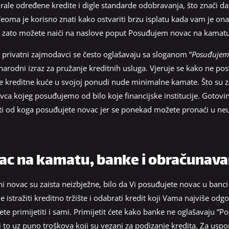
rale određene kredite i digle standarde odobravanja, što znači da
eoma je korisno znati kako ostvariti brzu isplatu kada vam je ona
u, zato možete naići na naslove poput Posuđujem novac na kamatu
i privatni zajmodavci se često oglašavaju sa sloganom “
Posuđujem
rodni izraz za pružanje kreditnih usluga. Vjeruje se kako ne pos
zne kreditne kuće u svojoj ponudi nude minimalne kamate. Što su
a kojeg posuđujemo od bilo koje financijske institucije. Gotovinu
aziti od koga posuđujete novac jer se ponekad možete pronaći u ne
c na kamatu, banke i obračunav
 novac su zaista neizbježne, bilo da Vi posuđujete novac u banci 
je istražiti kreditno tržište i odabrati kredit koji Vama najviše od
ete primijetiti i sami. Primijetit ćete kako banke ne oglašavaju 
, i to uz puno troškova koji su vezani za podizanje kredita. Za uspo