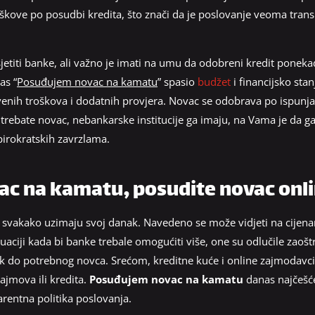
škove po posudbi kredita, što znači da je poslovanje veoma tran
sjetiti banke, ali važno je imati na umu da odobreni kredit ponek
as “
Posuđujem novac na kamatu
” spasio
budžet
i financijsko st
ivenih troškova i dodatnih provjera. Novac se odobrava po ispunj
rebate novac, nebankarske institucije ga imaju, na Vama je da ga
birokratskih zavrzlama.
c na kamatu, posudite novac onl
a svakako uzimaju svoj danak. Navedeno se može vidjeti na cijena
aciji kada bi banke trebale omogućiti više, one su odlučile zaoštri
o potrebnog novca. Srećom, kreditne kuće i online zajmodavci su
ajmova ili kredita.
Posuđujem novac na kamatu
danas najčešće
arentna politika poslovanja.