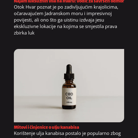
Najam luksuznih vila na Hvaru: vodič za savršen odmor
Otok Hvar poznat je po zadivljujućim krajolicima,
očaravajućem Jadranskom moru i impresivnoj
povijesti, ali ono što ga uistinu izdvaja jesu
ekskluzivne lokacije na kojima se smjestila prava
zbirka luk
Mitovi i činjenice o ulju kanabisa
Korištenje ulja kanabisa postalo je popularno zbog