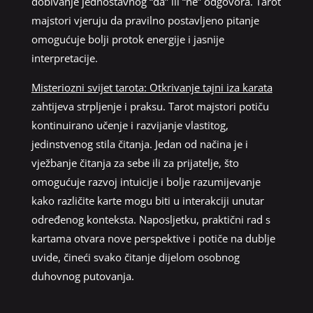
dobivanje jednostavnog “da” ili “ne” odgovora. Tarot
majstori vjeruju da pravilno postavljeno pitanje
omogućuje bolji protok energije i jasnije
interpretacije.
Misteriozni svijet tarota: Otkrivanje tajni iza karata
zahtijeva strpljenje i praksu. Tarot majstori potiču
kontinuirano učenje i razvijanje vlastitog,
jedinstvenog stila čitanja. Jedan od načina je i
vježbanje čitanja za sebe ili za prijatelje, što
omogućuje razvoj intuicije i bolje razumijevanje
kako različite karte mogu biti u interakciji unutar
određenog konteksta. Naposljetku, praktični rad s
kartama otvara nove perspektive i potiče na dublje
uvide, čineći svako čitanje dijelom osobnog
duhovnog putovanja.