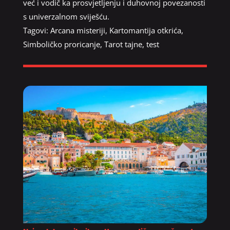
već i vodič ka prosvjetljenju i duhovnoj povezanosti
s univerzalnom sviješću.
Tagovi:
Arcana misteriji
,
Kartomantija otkrića
,
Simboličko proricanje
,
Tarot tajne
,
test