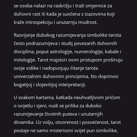
se osoba nalazi na raskrižju i traži smjernice za
duhovni rast ili kada je suočena s izazovima koji
traže introspekciju i unutarnju mudrost.
Razvijanje dubokog razumijevanja simbolike tarota
često podrazumijeva i studij povezanih duhovnih
disciplina, poput astrologije, numerologije, kabale i
mitologije. Tarot majstori ovim pristupom proširuju
svoje vidike i nadopunjuju čitanje tarota
univerzalnim duhovnim principima, što doprinosi
bogatijoj i slojevitijoj interpretaciji.
U svakom kartama, katkada neuhvatljivom pričom
o svijetlu i sjeni, nudi se prilika za duboko
razumijevanje životnih puteva i unutarnjih
dinamika. Uz volju, otvorenost i posvećenost, tarot
postaje ne samo misteriozni svijet pun simbolike,