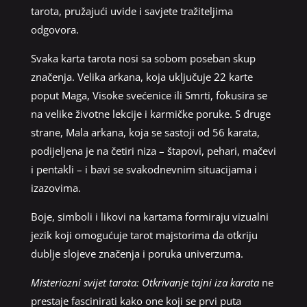
tarota, pružajući uvide i savjete tražiteljima
odgovora.
Svaka karta tarota nosi sa sobom poseban skup
značenja. Velika arkana, koja uključuje 22 karte
poput Maga, Visoke svećenice ili Smrti, fokusira se
na velike životne lekcije i karmičke poruke. S druge
strane, Mala arkana, koja se sastoji od 56 karata,
podijeljena je na četiri niza – štapovi, pehari, mačevi
i pentakli – i bavi se svakodnevnim situacijama i
izazovima.
Boje, simboli i likovi na kartama formiraju vizualni
jezik koji omogućuje tarot majstorima da otkriju
dublje slojeve značenja i poruka univerzuma.
Misteriozni svijet tarota: Otkrivanje tajni iza karata
ne
prestaje fascinirati kako one koji se prvi puta