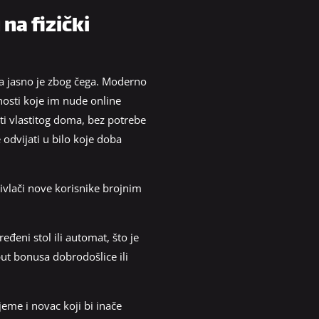
na fizički
, a jasno je zbog čega. Moderno
nosti koje im nude online
ti vlastitog doma, bez potrebe
 odvijati u bilo koje doba
rivlači nove korisnike brojnim
eđeni stol ili automat, što je
put bonusa dobrodošlice ili
jeme i novac koji bi inače