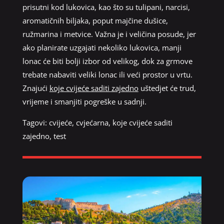
prisutni kod lukovica, kao što su tulipani, narcisi,
aromatičnih biljaka, poput majčine dušice,
ružmarina i metvice. Važna je i veličina posude, jer
ako planirate uzgajati nekoliko lukovica, manji
lonac će biti bolji izbor od velikog, dok za grmove
trebate nabaviti veliki lonac ili veći prostor u vrtu.
Znajući
koje cvijeće saditi zajedno
uštedjet će trud,
vrijeme i smanjiti pogreške u sadnji.
Tagovi:
cvijeće
,
cvjećarna
,
koje cvijeće saditi
zajedno
,
test