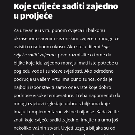
Koje cvijeće saditi zajedno
u proljeće
Za uživanje u vrtu punom cvijeća ili balkonu
ukrašenom šarenim sezonskim cvijećem mnogo će
ovisiti o osobnom ukusu. Ako ste u dilemi
koje
cvijeće saditi zajedno
, prvo razmislite o tome da
biljke koje idu zajedno moraju imati iste potrebe u
pogledu vode i sunčeve svjetlosti. Ako određeno
područje u vašem vrtu ima puno sunca, onda je
najbolji izbor staviti samo one vrste koje dobro
podnose visoke temperature. Treba napomenuti da
mnogi cvjetovi izgledaju dobro s biljkama koje
imaju komplementarne visine i nijanse. Kada želite
znati koje cvijeće saditi zajedno, imajte na umu još
nekoliko važnih stvari. Uvjeti uzgoja biljaka su od