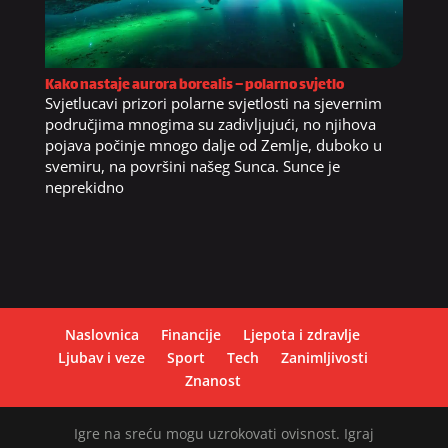
Kako nastaje aurora borealis – polarno svjetlo
Svjetlucavi prizori polarne svjetlosti na sjevernim
područjima mnogima su zadivljujući, no njihova
pojava počinje mnogo dalje od Zemlje, duboko u
svemiru, na površini našeg Sunca. Sunce je
neprekidno
Naslovnica
Financije
Ljepota i zdravlje
Ljubav i veze
Sport
Tech
Zanimljivosti
Znanost
Igre na sreću mogu uzrokovati ovisnost. Igraj