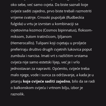
oko sebe, već samo cvjeta. Da biste saznali koje
cvijeće saditi zajedno, prvo biste trebali razmotriti
vrijeme cvatnje. Crnooki pupoljak (Rudbeckia
fulgida) u vrtu je izvrstan u kombinaciji sa
cvjetovima kozmos (Cosmos bipinnatus), floksom-
miksom, žutom tratinčicom, ljiljanom
(Hemerocallis). Tulipani koji cvjetaju u proljeće
preferiraju društvo drugih cvjetnih lukovica poput
zumbula i narcisa. Imati vrt s različitim vrstama
cvijeća nije samo estetski lijep, već je i vrlo
jednostavan za napraviti. Općenito, cvijeće treba
malo njege, vode i sunca za održavanje, a kada je u
pitanju
koje cvijeće saditi zajedno
, bilo da se radi
o balkonskom cvijeću i vrtnom bilju, izbor je
raznolik.