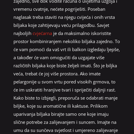
zajedno, sve dok vodite računa o uvjetima uzgoja i
vremenu cvatnje, nećete pogriješiti. Poseban
naglasak treba staviti na njegu cvijeća i onih vrsta
biljaka koje zahtijevaju veću prilagodbu. Savjet
najboljih
cvjećarna
je da maksimalno iskoristite
prostor kombiniranjem nekoliko biljaka zajedno. To
će vam pomoći da vaš vrt ili balkon izgledaju ljepše,
a također će vam omogućiti da uzgajate više
različitih biljaka koje biste željeli imati. Što je biljka
veća, trebat će joj više prostora. Ako imate
pelargonije u svom vrtu pored visokih grmova, to
će im uskratiti hranjive tvari i spriječiti daljnji rast.
Kako biste to izbjegli, preporuča se odabrati manje
biljke, koje su aromatične ili kaktuse. Prilikom
uparivanja biljaka birajte samo one koje imaju
slične potrebe za zalijevanjem i suncem. Imajte na
umu da su sunčeva svjetlost i umjereno zalijevanje