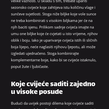
velike važnosti. U skladu s tim, trebate upariti
sezonsko cvijeće koje zahtijeva istu količinu vlage i
sunčeve svjetlosti. Stoga niže biljke koje vole sunce
ne treba kombinirati s visokim biljkama jer će na
njih baciti sjenu. Prilikom sadnje cvijeća imajte na
umu one biljke koje će cvjetati u isto vrijeme, njihov
oblik i boju. Iako je uparivanje cvijeća istih ili sličnih
boja lijepo, neće naglasiti njihovu ljepotu, ali može
izgledati ujednačeno. Stoga kombinirajte
komplementarne boje, kako bi se cvijeće istaknulo,
poput žute i ljubičaste.
Koje cvijeće saditi zajedno
u visoke posude
Budući da uvijek postoji dilema koje cvijeće saditi