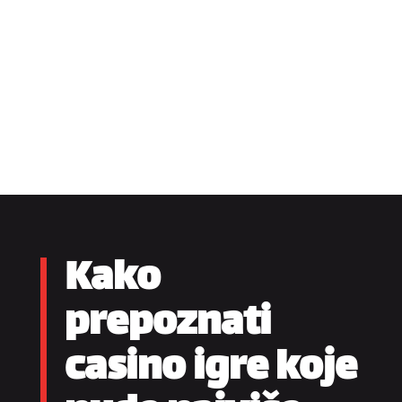
Kako
prepoznati
casino igre koje