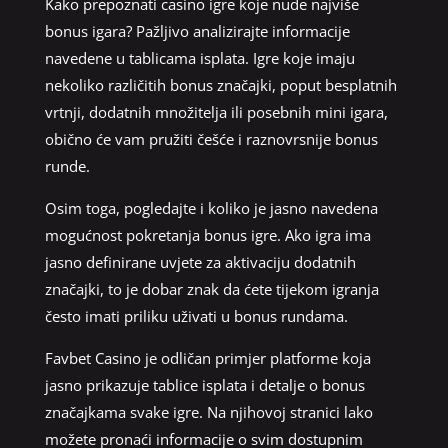
Kako prepoznati casino igre koje nude najviše
bonus igara? Pažljivo analizirajte informacije
navedene u tablicama isplata. Igre koje imaju
nekoliko različitih bonus značajki, poput besplatnih
vrtnji, dodatnih množitelja ili posebnih mini igara,
obično će vam pružiti češće i raznovrsnije bonus
runde.
Osim toga, pogledajte i koliko je jasno navedena
mogućnost pokretanja bonus igre. Ako igra ima
jasno definirane uvjete za aktivaciju dodatnih
značajki, to je dobar znak da ćete tijekom igranja
često imati priliku uživati u bonus rundama.
Favbet Casino je odličan primjer platforme koja
jasno prikazuje tablice isplata i detalje o bonus
značajkama svake igre. Na njihovoj stranici lako
možete pronaći informacije o svim dostupnim