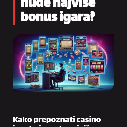
nude najviše
bonus igara?
Kako prepoznati casino