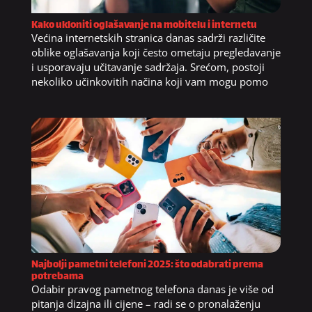
Kako ukloniti oglašavanje na mobitelu i internetu
Većina internetskih stranica danas sadrži različite
oblike oglašavanja koji često ometaju pregledavanje
i usporavaju učitavanje sadržaja. Srećom, postoji
nekoliko učinkovitih načina koji vam mogu pomo
Najbolji pametni telefoni 2025: što odabrati prema
potrebama
Odabir pravog pametnog telefona danas je više od
pitanja dizajna ili cijene – radi se o pronalaženju