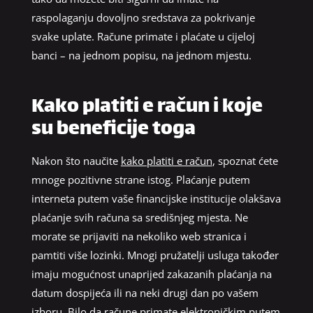
raspolaganju dovoljno sredstava za pokrivanje
svake uplate. Račune primate i plaćate u cijeloj
banci – na jednom popisu, na jednom mjestu.
Kako platiti e račun i koje
su beneficije toga
Nakon što naučite
kako platiti e račun
, spoznat ćete
mnoge pozitivne strane istog. Plaćanje putem
interneta putem vaše financijske institucije olakšava
plaćanje svih računa sa središnjeg mjesta. Ne
morate se prijaviti na nekoliko web stranica i
pamtiti više lozinki. Mnogi pružatelji usluga također
imaju mogućnost unaprijed zakazanih plaćanja na
datum dospijeća ili na neki drugi dan po vašem
izboru. Bilo da račune primate elektroničkim putem