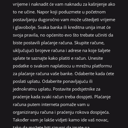
vrijeme i naknadit će vam naknadu za kašnjenje ako
to ne učine. Napor koji poduzmete u početnom
postavljanju dugoročno vam može uštedjeti vrijeme
i glavobolje. Svaka banka ili kreditna unija imat će
svoja pravila, no općenito evo što trebate učiniti da
biste postavili plaćanje računa. Skupite račune,
uključujući brojeve računa i adrese na koje šaljete
uplate te saznajte kako platiti e račun. Unesite
podatke o svakom naplatiocu u mrežnu platformu
za plaćanje računa vaše banke. Odaberite kada ćete
poslati uplatu. Odaberite ponavljajuću ili
jednokratnu uplatu. Postavite podsjetnike za
praćenje kada svaki račun treba dospjeti. Plaćanje
računa putem interneta pomaže vam u
organiziranju računa i praćenju rokova dospijeća.
Također vam je lakše vidjeti kamo ide vaš novac,
tako da možete biti sigurni da imate na