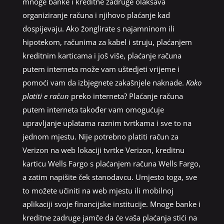
mnoge banke i kreditne zadruge olakšava
organiziranje računa i njihovo plaćanje kad
dospijevaju. Ako žonglirate s najamninom ili
hipotekom, računima za kabel i struju, plaćanjem
kreditnim karticama i još više, plaćanje računa
putem interneta može vam uštedjeti vrijeme i
pomoći vam da izbjegnete zakašnjele naknade.
Kako
platiti e račun
preko interneta? Plaćanje računa
putem interneta također vam omogućuje
upravljanje uplatama raznim tvrtkama i sve to na
jednom mjestu. Nije potrebno platiti račun za
Verizon na web lokaciji tvrtke Verizon, kreditnu
karticu Wells Fargo s plaćanjem računa Wells Fargo,
a zatim napišite ček stanodavcu. Umjesto toga, sve
to možete učiniti na web mjestu ili mobilnoj
aplikaciji svoje financijske institucije. Mnoge banke i
kreditne zadruge jamče da će vaša plaćanja stići na