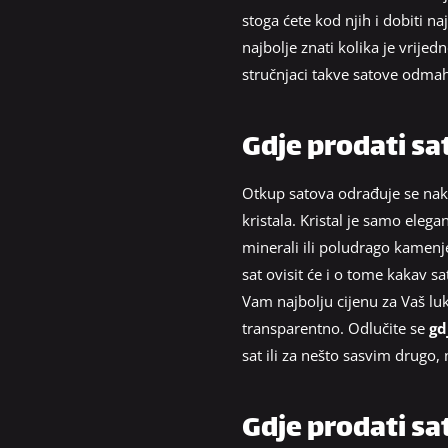
stoga ćete kod njih i dobiti na
najbolje znati kolika je vrije
stručnjaci takve satove odma
Gdje prodati sa
Otkup satova odrađuje se nakon
kristala. Kristal je samo elegan
minerali ili poludrago kamenje.
sat ovisit će i o tome kakav 
Vam najbolju cijenu za Vaš luk
transparentno. Odlučite se
gd
sat ili za nešto sasvim drugo,
Gdje prodati sa