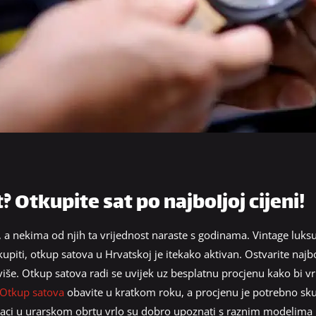
? Otkupite sat po najboljoj cijeni!
, a nekima od njih ta vrijednost naraste s godinama. Vintage luksuz
tkupiti, otkup satova u Hrvatskoj je itekako aktivan. Ostvarite najbol
 više. Otkup satova radi se uvijek uz besplatnu procjenu kako bi vr
Otkup satova
obavite u kratkom roku, a procjenu je potrebno skup
njaci u urarskom obrtu vrlo su dobro upoznati s raznim modelima 