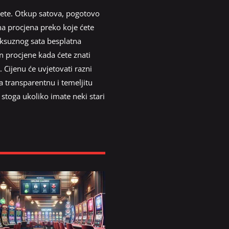
jete. Otkup satova, pogotovo
tna procjena preko koje ćete
luksuznog sata besplatna
n procjene kada ćete znati
 Cijenu će uvjetovati razni
za transparentnu i temeljitu
a stoga ukoliko imate neki stari