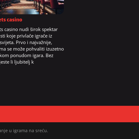
ets casino
ts casino nudi širok spektar
ti koje privlače igrače iz
 svijeta. Prvo i najvažnije,
rma se može pohvaliti izuzetno
ikom ponudom igara. Bez
este li ljubitelj k
anje u igrama na sreću.