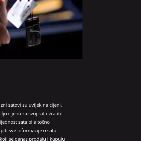
ni satovi su uvijek na cijeni,
ju cijenu za svoj sat i vratite
ijednost sata bila točno
iti sve informacije o satu
koji se danas prodaju i kupuju