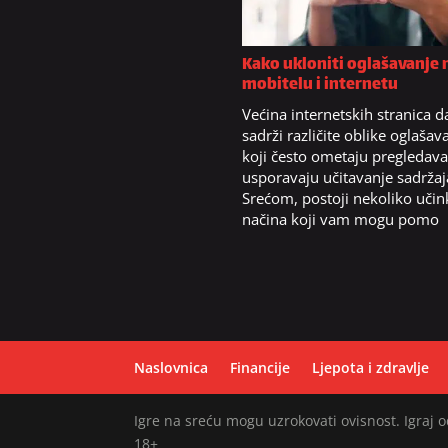
Kako ukloniti oglašavanje 
mobitelu i internetu
Većina internetskih stranica 
sadrži različite oblike oglašav
koji često ometaju pregledava
usporavaju učitavanje sadržaj
Srećom, postoji nekoliko učin
načina koji vam mogu pomo
Naslovnica
Financije
Ljepota i zdravlje
Igre na sreću mogu uzrokovati ovisnost. Igraj
18+