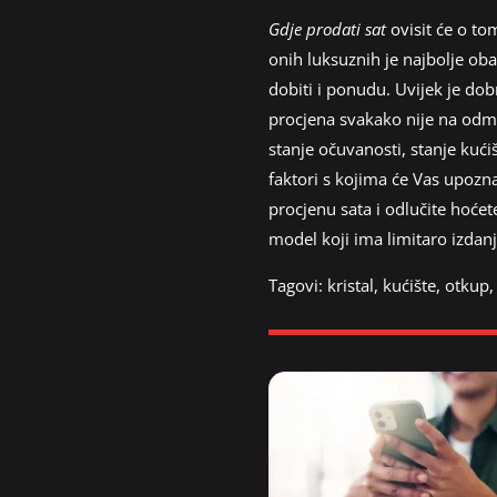
Gdje prodati sat
ovisit će o to
onih luksuznih je najbolje oba
dobiti i ponudu. Uvijek je dob
procjena svakako nije na odme
stanje očuvanosti, stanje kući
faktori s kojima će Vas upoznat
procjenu sata i odlučite hoćete
model koji ima limitaro izdanj
Tagovi:
kristal
,
kućište
,
otkup