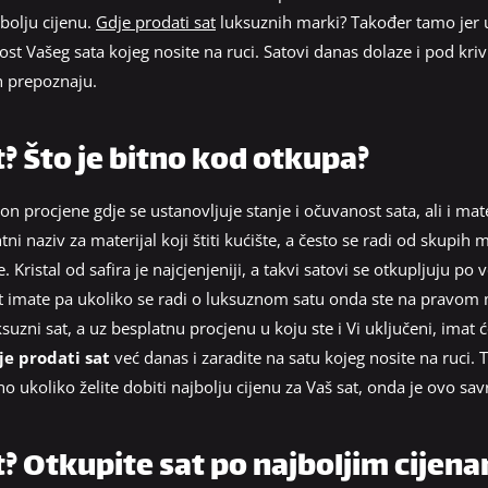
jbolju cijenu.
Gdje prodati sat
luksuznih marki? Također tamo jer 
dnost Vašeg sata kojeg nosite na ruci. Satovi danas dolaze i pod kri
h prepoznaju.
t? Što je bitno kod otkupa?
 procjene gdje se ustanovljuje stanje i očuvanost sata, ali i mat
tni naziv za materijal koji štiti kućište, a često se radi od skupih 
 Kristal od safira je najcjenjeniji, a takvi satovi se otkupljuju po
sat imate pa ukoliko se radi o luksuznom satu onda ste na pravom
suzni sat, a uz besplatnu procjenu u koju ste i Vi uključeni, imat 
je prodati sat
već danas i zaradite na satu kojeg nosite na ruci. T
 no ukoliko želite dobiti najbolju cijenu za Vaš sat, onda je ovo sa
t? Otkupite sat po najboljim cijen