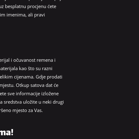
uz besplatnu procjenu ćete
vim imenima, ali pravi
erijal i očuvanost remena i
materijala kao što su razni
 velikim cijenama. Gdje prodati
 mjestu. Otkup satova dat će
ćete sve informacije izložene
a sredstva uložite u neki drugi
vršeno mjesto za Vas.
ama!