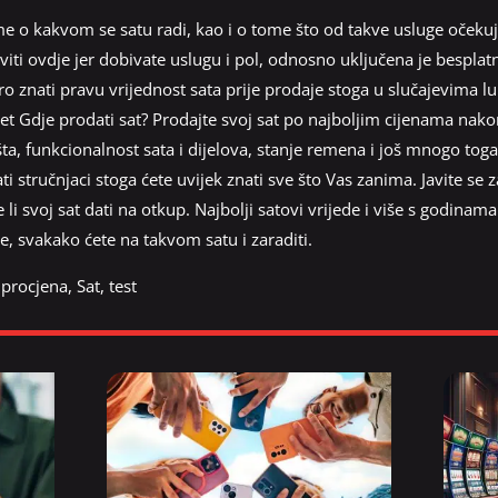
me o kakvom se satu radi, kao i o tome što od takve usluge očeku
viti ovdje jer dobivate uslugu i pol, odnosno uključena je bespla
ro znati pravu vrijednost sata prije prodaje stoga u slučajevima 
t Gdje prodati sat? Prodajte svoj sat po najboljim cijenama nako
šta, funkcionalnost sata i dijelova, stanje remena i još mnogo toga.
i stručnjaci stoga ćete uvijek znati sve što Vas zanima. Javite se 
 li svoj sat dati na otkup. Najbolji satovi vrijede i više s godinam
e, svakako ćete na takvom satu i zaraditi.
,
procjena
,
Sat
,
test