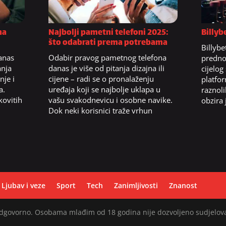
na
Najbolji pametni telefoni 2025:
Billyb
što odabrati prema potrebama
Billybe
danas
Odabir pravog pametnog telefona
prednos
anja
danas je više od pitanja dizajna ili
cijelog
nje i
cijene – radi se o pronalaženju
platfo
a.
uređaja koji se najbolje uklapa u
raznol
kovitih
vašu svakodnevicu i osobne navike.
obzira j
Dok neki korisnici traže vrhun
Ljubav i veze
Sport
Tech
Zanimljivosti
Znanost
 odgovorno. Osobama mlađim od 18 godina nije dozvoljeno sudjelov