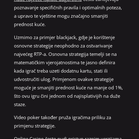
poznavanje specifičnih pravila i optimalnih poteza,
a upravo te vještine mogu značajno smanjiti
prednost kuće.
Uzmimo za primjer blackjack, gdje je korištenje
osnovne strategije neophodno za ostvarivanje
najvećeg RTP-a. Osnovna strategija temelji se na
matematičkim vjerojatnostima te jasno definira
kada igrač treba uzeti dodatnu kartu, stati ili
udvostručiti ulog. Primjenom ovakve strategije
moguće je smanjiti prednost kuće na manje od 1%,
što ovu igru čini jednom od najisplativijih na duže
staze.
Video poker također pruža igračima priliku za
primjenu strategije.
Online Casino često nudi pristup raznim verzijama