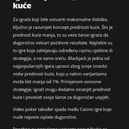
kuće
Za igrače koji žele ostvariti maksimalne dobitke,
ključno je razumjeti koncept prednosti kuće. Što je
prednost kuće manja, to su veće šanse igrača da
dugoročno ostvari pozitivne rezultate. Najčešće su
to igre koje zahtijevaju određenu razinu vještine ili
strategije, a ne samo sreću. Blackjack je jedna od
najpopularnijih igara upravo zbog svoje izrazito
niske prednosti kuće, koja u nekim varijantama
može biti manja od 1%. Primjenom osnovne
strategije, igrači mogu dodatno smanjiti prednost
kuće i povećati svoje šanse za dugoročan uspjeh.
Video poker također spada među Casino igre koje
nude najveće isplate dugoročno.
Posebno su popularne varijante poput “Jacks or