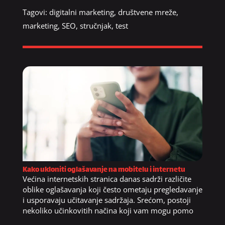
Tagovi:
digitalni marketing
,
društvene mreže
,
marketing
,
SEO
,
stručnjak
,
test
Kako ukloniti oglašavanje na mobitelu i internetu
Većina internetskih stranica danas sadrži različite
oblike oglašavanja koji često ometaju pregledavanje
i usporavaju učitavanje sadržaja. Srećom, postoji
nekoliko učinkovitih načina koji vam mogu pomo