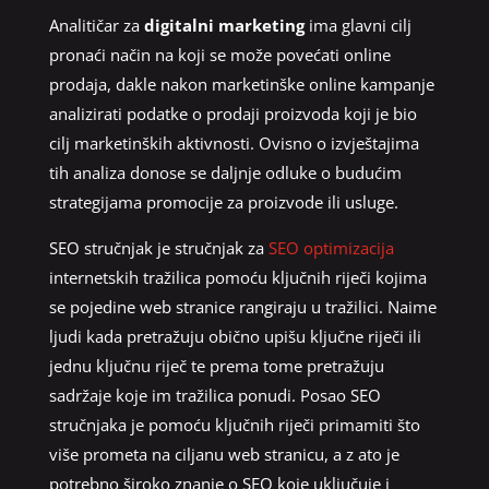
Analitičar za
digitalni marketing
ima glavni cilj
pronaći način na koji se može povećati online
prodaja, dakle nakon marketinške online kampanje
analizirati podatke o prodaji proizvoda koji je bio
cilj marketinških aktivnosti. Ovisno o izvještajima
tih analiza donose se daljnje odluke o budućim
strategijama promocije za proizvode ili usluge.
SEO stručnjak je stručnjak za
SEO optimizacija
internetskih tražilica pomoću ključnih riječi kojima
se pojedine web stranice rangiraju u tražilici. Naime
ljudi kada pretražuju obično upišu ključne riječi ili
jednu ključnu riječ te prema tome pretražuju
sadržaje koje im tražilica ponudi. Posao SEO
stručnjaka je pomoću ključnih riječi primamiti što
više prometa na ciljanu web stranicu, a z ato je
potrebno široko znanje o SEO koje uključuje i