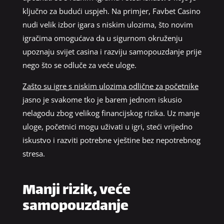
ključno za budući uspjeh. Na primjer, Favbet Casino
nudi velik izbor igara s niskim ulozima, što novim
igračima omogućava da u sigurnom okruženju
upoznaju svijet casina i razviju samopouzdanje prije
nego što se odluče za veće uloge.
Zašto su igre s niskim ulozima odlične za početnike
jasno je svakome tko je barem jednom iskusio
nelagodu zbog velikog financijskog rizika. Uz manje
uloge, početnici mogu uživati u igri, steći vrijedno
iskustvo i razviti potrebne vještine bez nepotrebnog
stresa.
Manji rizik, veće
samopouzdanje