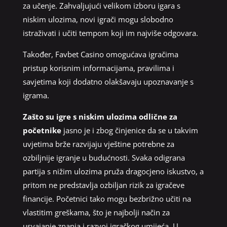
za učenje. Zahvaljujući velikom izboru igara s
niskim ulozima, novi igrači mogu slobodno
istraživati i učiti tempom koji im najviše odgovara.
Također, Favbet Casino omogućava igračima
pristup korisnim informacijama, pravilima i
savjetima koji dodatno olakšavaju upoznavanje s
igrama.
Zašto su igre s niskim ulozima odlične za
početnike
jasno je i zbog činjenice da se u takvim
uvjetima brže razvijaju vještine potrebne za
ozbiljnije igranje u budućnosti. Svaka odigrana
partija s nižim ulozima pruža dragocjeno iskustvo, a
pritom ne predstavlja ozbiljan rizik za igračeve
financije. Početnici tako mogu bezbrižno učiti na
vlastitim greškama, što je najbolji način za
usvajanje znanja i razvoj igračkog umijeća. U