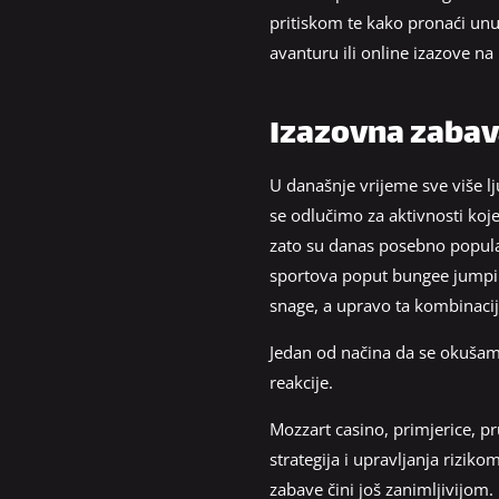
pritiskom te kako pronaći unu
avanturu ili online izazove n
Izazovna zabav
U današnje vrijeme sve više lj
se odlučimo za aktivnosti koj
zato su danas posebno popularn
sportova poput bungee jumping
snage, a upravo ta kombinacij
Jedan od načina da se okušamo 
reakcije.
Mozzart casino, primjerice, p
strategija i upravljanja rizik
zabave čini još zanimljivijom.