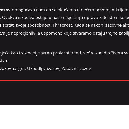
zazov
omogućava nam da se okušamo u nečem novom, otkrijemo v
 Ovakva iskustva ostaju u našem sjećanju upravo zato što nisu uo
ispitati svoje sposobnosti i hrabrost. Kada se nakon izazovne ak
stva je neprocjenjiv, a uspomene koje stvaramo ostaju trajno zabi
jeća kao izazov nije samo prolazni trend, već važan dio života svako
stva.
Izazovna igra
,
Uzbudljiv izazov
,
Zabavni izazov