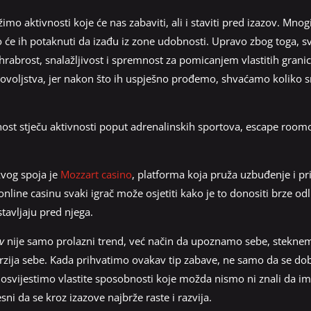
imo aktivnosti koje će nas zabaviti, ali i staviti pred izazov. Mno
to će ih potaknuti da izađu iz zone udobnosti. Upravo zbog toga, 
hrabrost, snalažljivost i spremnost za pomicanjem vlastitih grani
dovoljstva, jer nakon što ih uspješno prođemo, shvaćamo koliko 
st stječu aktivnosti poput adrenalinskih sportova, escape roomova
kvog spoja je
Mozzart casino
, platforma koja pruža uzbuđenje i pril
online casinu svaki igrač može osjetiti kako je to donositi brze odlu
stavljaju pred njega.
v
nije samo prolazni trend, već način da upoznamo sebe, stekn
rzija sebe. Kada prihvatimo ovakav tip zabave, ne samo da se d
osvijestimo vlastite sposobnosti koje možda nismo ni znali da i
esni da se kroz izazove najbrže raste i razvija.