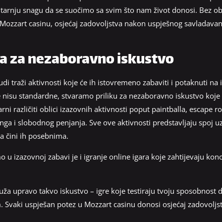
tarnju snagu da se suočimo sa svim što nam život donosi. Bez obzi
a Mozzart casinu, osjećaj zadovoljstva nakon uspješnog savladavan
a za nezaboravno iskustvo
udi traži aktivnosti koje će ih istovremeno zabaviti i potaknuti na
e nisu standardne, stvaramo priliku za nezaboravno iskustvo koj
i različiti oblici izazovnih aktivnosti poput paintballa, escape r
a i slobodnog penjanja. Sve ove aktivnosti predstavljaju spoj uz
a čini ih posebnima.
u izazovnoj zabavi je i igranje online igara koje zahtijevaju konc
ruža upravo takvo iskustvo – igre koje testiraju tvoju sposobnost
om. Svaki uspješan potez u Mozzart casinu donosi osjećaj zadovoljs