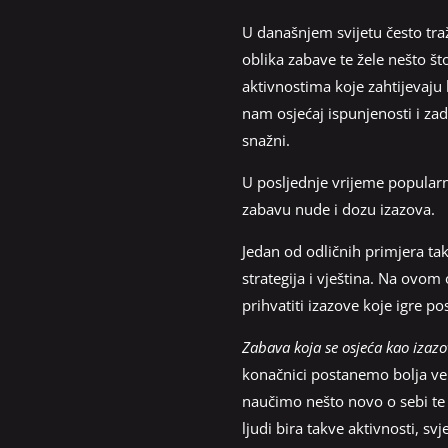
U današnjem svijetu često traž
oblika zabave te žele nešto š
aktivnostima koje zahtijevaju 
nam osjećaj ispunjenosti i za
snažni.
U posljednje vrijeme popularno
zabavu nude i dozu izazova.
Jedan od odličnih primjera ta
strategija i vještina. Na ovom 
prihvatiti izazove koje igre po
Zabava koja se osjeća kao izazo
konačnici postanemo bolja ve
naučimo nešto novo o sebi te 
ljudi bira takve aktivnosti, svj