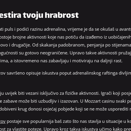
estira tvoju hrabrost
ati puls i podići razinu adrenalina, vrijeme je da se okušaš u avan
stoje brojne aktivnosti koje nas potiču da izađemo iz uobičajenih
vo i drugačije. Od skakanja padobranom, penjanja po stijenama, 
ogućnosti su gotovo neograničene. Upravo takve aktivnosti pružaju
ima, a istovremeno nas zabavljaju i motiviraju na daljnji rast.
ov savršeno opisuje iskustva poput adrenalinskog raftinga divljim 
 uvijek biti vezani isključivo za fizičke aktivnosti. Igrači koji po
ne zabave može biti uzbudljiv i izazovan. U Mozzart casinu svaki p
i dobiveni krug donosi osjećaj pobjede koji se ne može usporediti 
zov
postaje sve popularnija baš zato što nas stavlja u situacije u
t za vlastite poteze. Upravo kroz takva iskustva učimo kako prevl