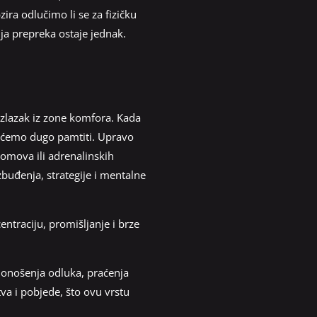
ra odlučimo li se za fizičku
ja prepreka ostaje jednak.
 izlazak iz zone komfora. Kada
e ćemo dugo pamtiti. Upravo
oomova ili adrenalinskih
buđenja, strategije i mentalne
entraciju, promišljanje i brze
 donošenja odluka, praćenja
tva i pobjede, što ovu vrstu