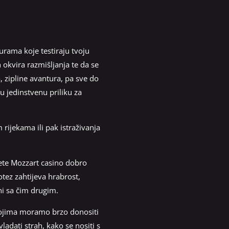
turama koje testiraju tvoju
 okvira razmišljanja te da se
zipline avantura, pa sve do
 jedinstvenu priliku za
rijekama ili pak istraživanja
sjete Mozzart casino dobro
otez zahtijeva hrabrost,
ni sa čim drugim.
 kojima moramo brzo donositi
adati strah, kako se nositi s