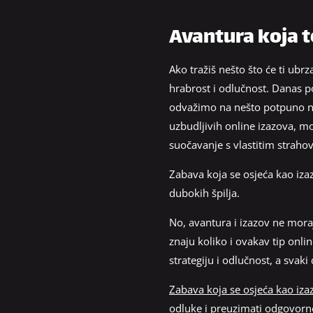
Avantura koja t
Ako tražiš nešto što će ti ubrz
hrabrost i odlučnost. Danas po
odvažimo na nešto potpuno no
uzbudljivih online izazova, m
suočavanje s vlastitim strahov
Zabava koja se osjeća kao izaz
dubokih špilja.
No, avantura i izazov ne moraju
znaju koliko i ovakav tip onli
strategiju i odlučnost, a svak
Zabava koja se osjeća kao iza
odluke i preuzimati odgovornos