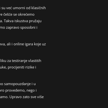
gi su već umorni od klasičnih
sve češće se okrećemo
ca. Takva iskustva pružaju
smo zapravo sposobni i
, ali i online igara koje uz
iku za testiranje vlastitih
ke, procijeniti rizike i
emo samopouzdanje i u
obro provedemo, nego i
mamo. Upravo zato sve više