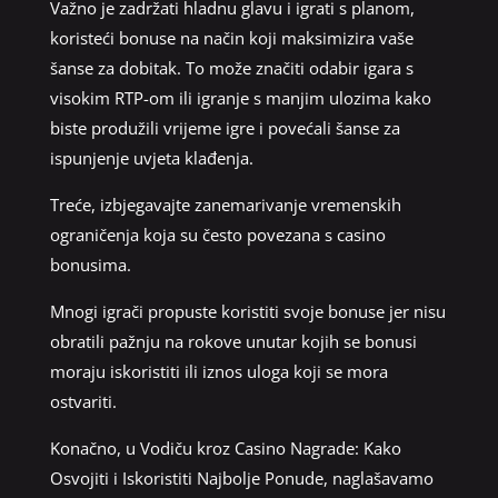
Važno je zadržati hladnu glavu i igrati s planom,
koristeći bonuse na način koji maksimizira vaše
šanse za dobitak. To može značiti odabir igara s
visokim RTP-om ili igranje s manjim ulozima kako
biste produžili vrijeme igre i povećali šanse za
ispunjenje uvjeta klađenja.
Treće, izbjegavajte zanemarivanje vremenskih
ograničenja koja su često povezana s casino
bonusima.
Mnogi igrači propuste koristiti svoje bonuse jer nisu
obratili pažnju na rokove unutar kojih se bonusi
moraju iskoristiti ili iznos uloga koji se mora
ostvariti.
Konačno, u Vodiču kroz Casino Nagrade: Kako
Osvojiti i Iskoristiti Najbolje Ponude, naglašavamo