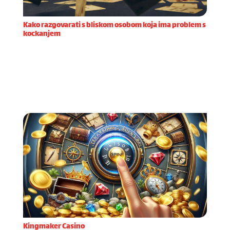
Kako razgovarati s bliskom osobom koja ima problem s
kockanjem
Prije nego što započnete razgovor s bliskom
osobom za koju sumnjate da ima problem s
kockanjem, važno je dobro se pripremiti. Priprema
za iskren i podržavajući razgovor zahtijeva
razumijevanje same ov
Kingmaker Casino