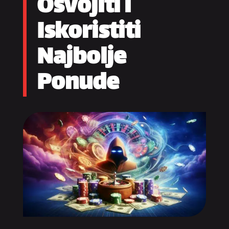
Osvojiti i
Iskoristiti
Najbolje
Ponude