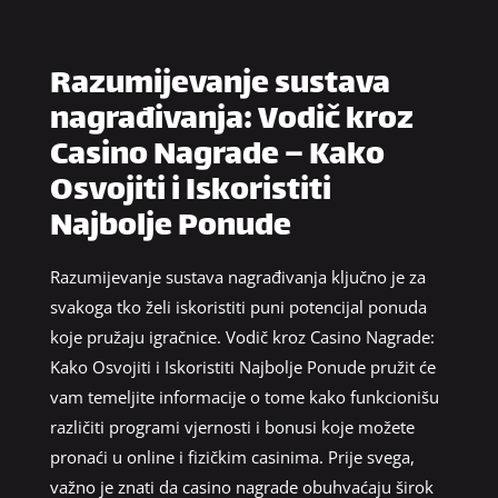
Razumijevanje sustava
nagrađivanja: Vodič kroz
Casino Nagrade – Kako
Osvojiti i Iskoristiti
Najbolje Ponude
Razumijevanje sustava nagrađivanja ključno je za
svakoga tko želi iskoristiti puni potencijal ponuda
koje pružaju igračnice. Vodič kroz Casino Nagrade:
Kako Osvojiti i Iskoristiti Najbolje Ponude pružit će
vam temeljite informacije o tome kako funkcionišu
različiti programi vjernosti i bonusi koje možete
pronaći u online i fizičkim casinima. Prije svega,
važno je znati da casino nagrade obuhvaćaju širok