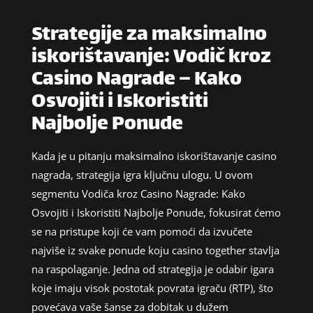
Strategije za maksimalno
iskorištavanje: Vodič kroz
Casino Nagrade – Kako
Osvojiti i Iskoristiti
Najbolje Ponude
Kada je u pitanju maksimalno iskorištavanje casino
nagrada, strategija igra ključnu ulogu. U ovom
segmentu Vodiča kroz Casino Nagrade: Kako
Osvojiti i Iskoristiti Najbolje Ponude, fokusirat ćemo
se na pristupe koji će vam pomoći da izvučete
najviše iz svake ponude koju casino together stavlja
na raspolaganje. Jedna od strategija je odabir igara
koje imaju visok postotak povrata igraču (RTP), što
povećava vaše šanse za dobitak u dužem