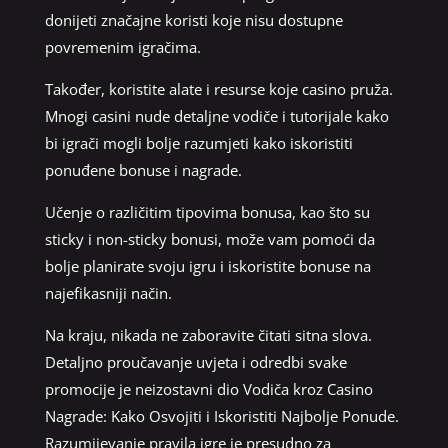
donijeti značajne koristi koje nisu dostupne
povremenim igračima.
Također, koristite alate i resurse koje casino pruža.
Mnogi casini nude detaljne vodiče i tutorijale kako
bi igrači mogli bolje razumjeti kako iskoristiti
ponuđene bonuse i nagrade.
Učenje o različitim tipovima bonusa, kao što su
sticky i non-sticky bonusi, može vam pomoći da
bolje planirate svoju igru i iskoristite bonuse na
najefikasniji način.
Na kraju, nikada ne zaboravite čitati sitna slova.
Detaljno proučavanje uvjeta i odredbi svake
promocije je neizostavni dio Vodiča kroz Casino
Nagrade: Kako Osvojiti i Iskoristiti Najbolje Ponude.
Razumijevanje pravila igre je presudno za