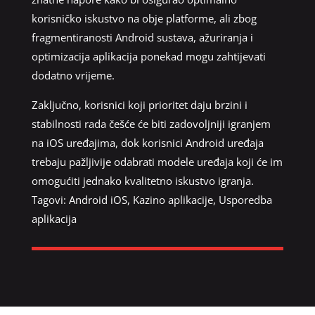
korisničko iskustvo na obje platforme, ali zbog
fragmentiranosti Android sustava, ažuriranja i
optimizacija aplikacija ponekad mogu zahtijevati
dodatno vrijeme.
Zaključno, korisnici koji prioritet daju brzini i
stabilnosti rada češće će biti zadovoljniji igranjem
na iOS uređajima, dok korisnici Android uređaja
trebaju pažljivije odabrati modele uređaja koji će im
omogućiti jednako kvalitetno iskustvo igranja.
Tagovi:
Android iOS
,
Kazino aplikacije
,
Usporedba
aplikacija