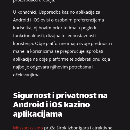
U konačnici, Usporedba kazino aplikacija za
Android i iOS ovisi o osobnim preferencijama
korisnika, njihovim prioritetima u pogledu
funkcionalnosti, dizajna te jednostavnosti
korištenja. Obje platforme imaju svoje prednosti i
mane, a korisnicima se preporučuje isprobati
aplikacije na obje platforme te odabrati onu koja
najbolje odgovara njihovim potrebama i
očekivanjima.
Sigurnost i privatnost na
Android i iOS kazino
aplikacijama
Mozzart casino
pruža širok izbor igara i atraktivne