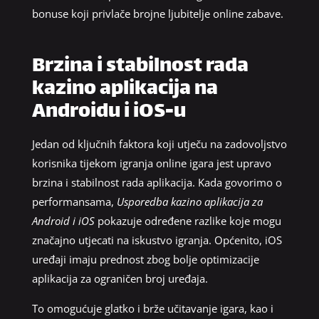
bonuse koji privlače brojne ljubitelje online zabave.
Brzina i stabilnost rada
kazino aplikacija na
Androidu i iOS-u
Jedan od ključnih faktora koji utječu na zadovoljstvo
korisnika tijekom igranja online igara jest upravo
brzina i stabilnost rada aplikacija. Kada govorimo o
performansama,
Usporedba kazino aplikacija za
Android i iOS
pokazuje određene razlike koje mogu
značajno utjecati na iskustvo igranja. Općenito, iOS
uređaji imaju prednost zbog bolje optimizacije
aplikacija za ograničen broj uređaja.
To omogućuje glatko i brže učitavanje igara, kao i