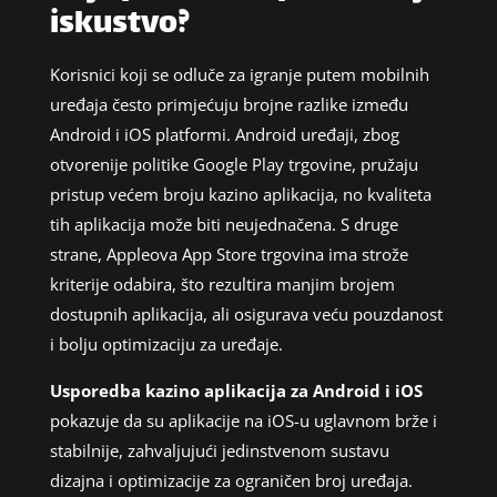
iskustvo?
Korisnici koji se odluče za igranje putem mobilnih
uređaja često primjećuju brojne razlike između
Android i iOS platformi. Android uređaji, zbog
otvorenije politike Google Play trgovine, pružaju
pristup većem broju kazino aplikacija, no kvaliteta
tih aplikacija može biti neujednačena. S druge
strane, Appleova App Store trgovina ima strože
kriterije odabira, što rezultira manjim brojem
dostupnih aplikacija, ali osigurava veću pouzdanost
i bolju optimizaciju za uređaje.
Usporedba kazino aplikacija za Android i iOS
pokazuje da su aplikacije na iOS-u uglavnom brže i
stabilnije, zahvaljujući jedinstvenom sustavu
dizajna i optimizacije za ograničen broj uređaja.