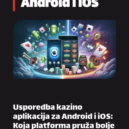
Android i iOS
Usporedba kazino
aplikacija za Android i iOS:
Koja platforma pruža bolje