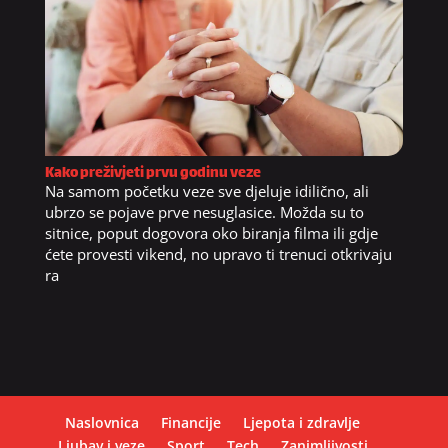
Kako preživjeti prvu godinu veze
Na samom početku veze sve djeluje idilično, ali
ubrzo se pojave prve nesuglasice. Možda su to
sitnice, poput dogovora oko biranja filma ili gdje
ćete provesti vikend, no upravo ti trenuci otkrivaju
ra
Naslovnica
Financije
Ljepota i zdravlje
Ljubav i veze
Sport
Tech
Zanimljivosti