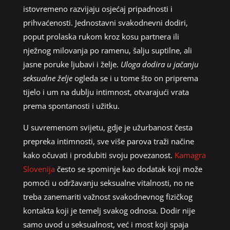
istovremeno razvijaju osjećaj pripadnosti i
prihvaćenosti. Jednostavni svakodnevni dodiri,
poput prolaska rukom kroz kosu partnera ili
nježnog milovanja po ramenu, šalju suptilne, ali
jasne poruke ljubavi i želje.
Uloga dodira u jačanju
seksualne želje
ogleda se i u tome što on priprema
tijelo i um na dublju intimnost, otvarajući vrata
prema spontanosti i užitku.
U suvremenom svijetu, gdje je užurbanost česta
prepreka intimnosti, sve više parova traži načine
kako očuvati i produbiti svoju povezanost.
Kamagra
Slovenija
često se spominje kao dodatak koji može
pomoći u održavanju seksualne vitalnosti, no ne
treba zanemariti važnost svakodnevnog fizičkog
kontakta koji je temelj svakog odnosa. Dodir nije
samo uvod u seksualnost, već i most koji spaja