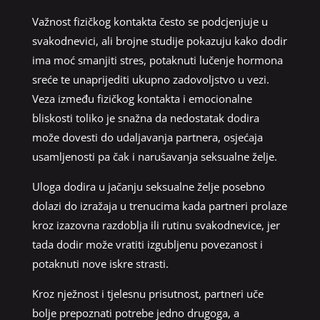
Važnost fizičkog kontakta često se podcjenjuje u
svakodnevici, ali brojne studije pokazuju kako dodir
ima moć smanjiti stres, potaknuti lučenje hormona
sreće te unaprijediti ukupno zadovoljstvo u vezi.
Veza između fizičkog kontakta i emocionalne
bliskosti toliko je snažna da nedostatak dodira
može dovesti do udaljavanja partnera, osjećaja
usamljenosti pa čak i narušavanja seksualne želje.
Uloga dodira u jačanju seksualne želje posebno
dolazi do izražaja u trenucima kada partneri prolaze
kroz izazovna razdoblja ili rutinu svakodnevice, jer
tada dodir može vratiti izgubljenu povezanost i
potaknuti nove iskre strasti.
Kroz nježnost i tjelesnu prisutnost, partneri uče
bolje prepoznati potrebe jedno drugoga, a