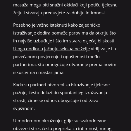
masaža mogu biti snažni okidači koji potiču tjelesnu
želju i stvaraju preduvjete za dublju intimnost.
Posebno je važno istaknuti kako zajedničko
istraživanje dodira pomaže parovima da otkriju što
ih najviše uzbuđuje i što im stvara osjećaj bliskosti.
Uloga dodira u jačanju seksualne želje
vidljiva je i u
povećanom povjerenju i opuštenosti među
partnerima, što omogućuje otvaranje prema novim
iskustvima i maštarijama.
Kada su partneri otvoreni za iskazivanje tjelesne
pažnje, često dolazi do spontanijeg izražavanja
strasti, čime se odnos obogaćuje i održava
svježinom.
U modernom okruženju, gdje su svakodnevne
obveze i stres česta prepreka za intimnost, mnogi