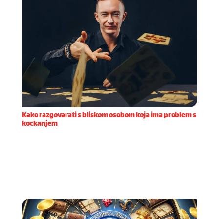
Kako razgovarati s bliskom osobom koja ima problem s
kockanjem
Prije nego što započnete razgovor s bliskom
osobom za koju sumnjate da ima problem s
kockanjem, važno je dobro se pripremiti. Priprema
za iskren i podržavajući razgovor zahtijeva
razumijevanje same ov