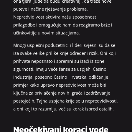
ona tjera ljude da budu kreativniji, da traže nove
puteve i načine rješavanja problema.
Nepredvidivost aktivira našu sposobnost
prilagodbe i omogućuje nam da reagiramo brže i
učinkovitije u novim situacijama.
Mnogi uspješni poduzetnici i lideri svjesni su da se
iza svake velike prilike krije određeni rizik. Oni koji
prihvate nepoznato i spremni su izaći iz zone
sigurnosti, imaju veće šanse za uspjeh. Casino
industrija, posebno Casino Hrvatska, odličan je
primjer kako upravo nepredvidivost može biti
ključna za privlačenje novih igrača i zadržavanje
postojećih.
Tajna uspjeha krije se u nepredvidivosti
,
a oni koji to razumiju, već su korak ispred ostalih.
Neočekivani koraci vode