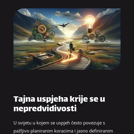
Tajna uspjeha krije se u
nepredvidivosti
U svijetu u kojem se uspjeh često povezuje s
pažljivo planiranim koracima i jasno definiranim