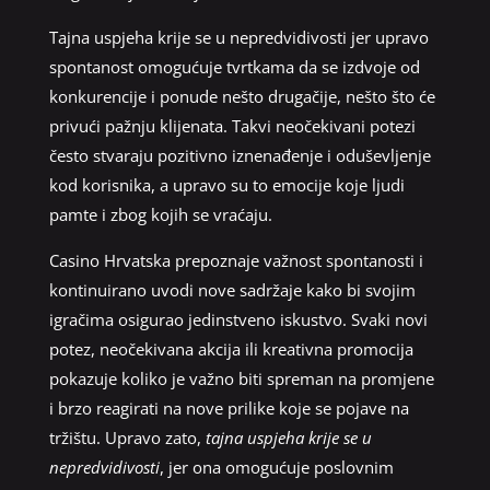
Tajna uspjeha krije se u nepredvidivosti jer upravo
spontanost omogućuje tvrtkama da se izdvoje od
konkurencije i ponude nešto drugačije, nešto što će
privući pažnju klijenata. Takvi neočekivani potezi
često stvaraju pozitivno iznenađenje i oduševljenje
kod korisnika, a upravo su to emocije koje ljudi
pamte i zbog kojih se vraćaju.
Casino Hrvatska prepoznaje važnost spontanosti i
kontinuirano uvodi nove sadržaje kako bi svojim
igračima osigurao jedinstveno iskustvo. Svaki novi
potez, neočekivana akcija ili kreativna promocija
pokazuje koliko je važno biti spreman na promjene
i brzo reagirati na nove prilike koje se pojave na
tržištu. Upravo zato,
tajna uspjeha krije se u
nepredvidivosti
, jer ona omogućuje poslovnim