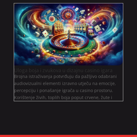
Uloga boja i zvukova u dizajnu casino igara
Brojna istraživanja potvrđuju da pažljivo odabrani
audiovizualni elementi izravno utječu na emocije,
percepciju i ponašanje igrača u casino prostoru.
Korištenje živih, toplih boja poput crvene, žute i