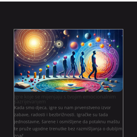
Igre koje se mijenjaju s tvojim emocionalnim
sazrijevanjem
Kada smo djeca, igre su nam prvenstveno izvor
zabave, radosti i bezbrižnosti. Igračke su tada
jednostavne, šarene i osmišljene da potaknu maštu
te pruže ugodne trenutke bez razmišljanja o dubljim
znač