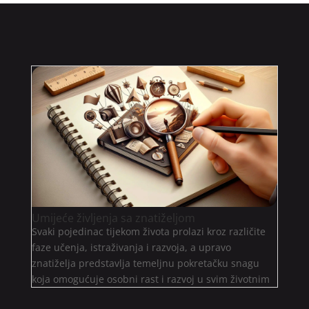
Umijeće življenja sa znatiželjom
Svaki pojedinac tijekom života prolazi kroz različite
faze učenja, istraživanja i razvoja, a upravo
znatiželja predstavlja temeljnu pokretačku snagu
koja omogućuje osobni rast i razvoj u svim životnim