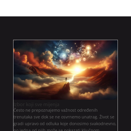
Izbor koji sve mijenja
Često ne prepoznajemo važnost određenih
trenutaka sve dok se ne osvrnemo unatrag. Život se
gradi upravo od odluka koje donosimo svakodnevno,
no jedna od njih može se pokazati ključnom