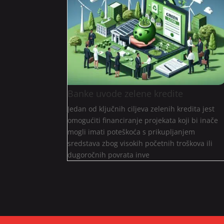
Banke uvode zelene kredite
Jedan od ključnih ciljeva zelenih kredita jest
omogućiti financiranje projekata koji bi inače
mogli imati poteškoća s prikupljanjem
sredstava zbog visokih početnih troškova ili
dugoročnih povrata inve