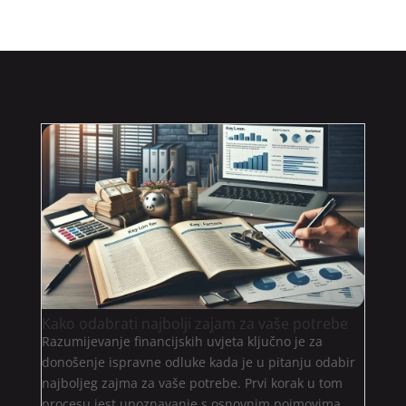
Kako odabrati najbolji zajam za vaše potrebe
Razumijevanje financijskih uvjeta ključno je za
donošenje ispravne odluke kada je u pitanju odabir
najboljeg zajma za vaše potrebe. Prvi korak u tom
procesu jest upoznavanje s osnovnim pojmovima