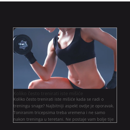
Koliko često trenirati iste mišiće
Koliko često trenirati iste mišiće kada se radi o
treningu snage? Najbitniji aspekt ovdje je oporavak.
Toniranim tricepsima treba vremena i ne samo
nakon treninga u teretani. Ne postaje vam bolje tije