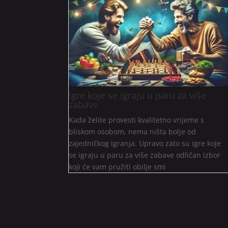
Igre koje se igraju u paru za više
zabave
Kada želite provesti kvalitetno vrijeme s
bliskom osobom, nema ništa bolje od
zajedničkog igranja. Upravo zato su igre koje
se igraju u paru za više zabave odličan izbor
koji će vam pružiti obilje smi