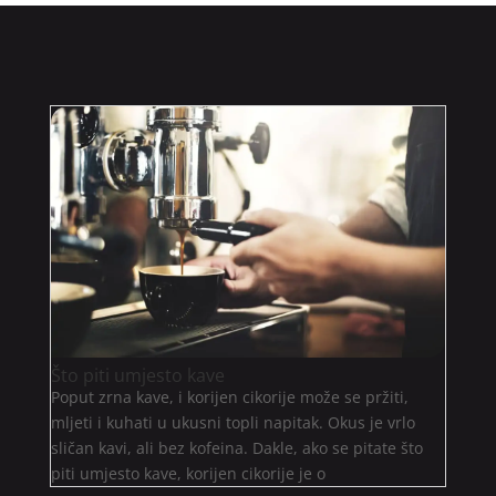
Što piti umjesto kave
Poput zrna kave, i korijen cikorije može se pržiti,
mljeti i kuhati u ukusni topli napitak. Okus je vrlo
sličan kavi, ali bez kofeina. Dakle, ako se pitate što
piti umjesto kave, korijen cikorije je o