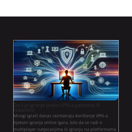
Da li je igranje preko VPN-a pametno ili
riskantno
Mnogi igrači danas razmatraju korištenje VPN-a
tijekom igranja online igara, bilo da se radi o
multiplayer natjecanjima ili igranju na platformama