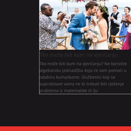
Tko može biti kum na vjenčanju
Tko može biti kum na vjenčanju? Ne koristite
algebarsku jednadžbu koja će vam pomoći u
odabiru kuma/kume. Službenici koji se
suprotstave vama ne bi trebali biti rješenje
problema iz matematike ili lju