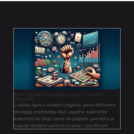
Kako izgraditi strategiju za igre s visokim
ulogama
U svijetu igara s visokim ulogama, jasno definirana
strategija predstavlja ključ uspjeha. Kako biste
maksimizirali svoje šanse za pobjedu, potrebno je
najprije detaljno upoznati pravila i specifičnost