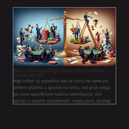
Kako razmišljaju high rolleri i što možemo
naučiti od njih
High rolleri su pojedinci koji se ističu ne samo po
velikim ulozima u igrama na sreću, već prije svega
po svom specifičnom načinu razmišljanja. Oni
vjeruju u vlastite sposobnosti, imaju jasnu strategi