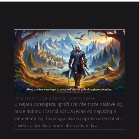
Igre koje nude alternativne krajeve
U svijetu videoigara, igrači sve više traže naslove koji
nude dubinu i raznolikost, a jedan od najvažnijih
elemenata koji to omogućava su upravo alternativni
završeci. Igre koje nude alternativne kraj