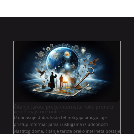
Čitanje tarota preko interneta: Kako pronaći
vrsne majstore online
U današnje doba, kada tehnologija omogućuje
pristup informacijama i uslugama iz udobnosti
vlastitog doma, čitanje tarota preko interneta postaje