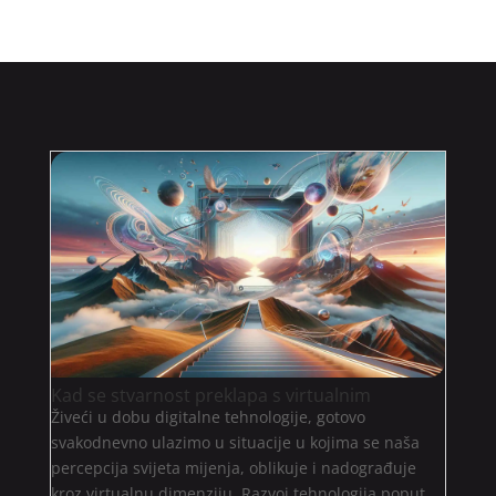
Kad se stvarnost preklapa s virtualnim
Živeći u dobu digitalne tehnologije, gotovo
svakodnevno ulazimo u situacije u kojima se naša
percepcija svijeta mijenja, oblikuje i nadograđuje
kroz virtualnu dimenziju. Razvoj tehnologija poput