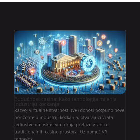
Budućnost casina: Kako tehnologija mijenja
industriju kockanja
Razvoj virtualne stvarnosti (VR) donosi potpuno nove
horizonte u industriji kockanja, otvarajući vrata
jedinstvenim iskustvima koja prelaze granice
tradicionalnih casino prostora. Uz pomoć VR
tehnolog