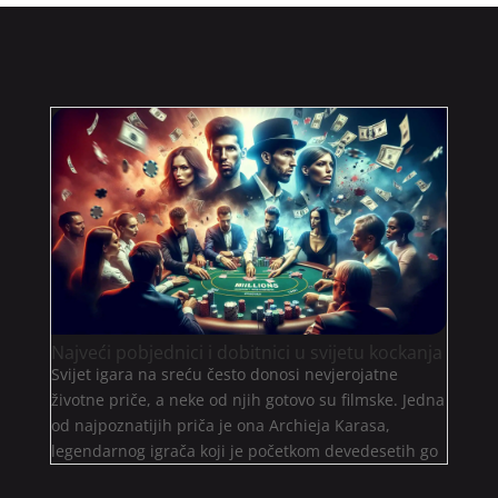
Najveći pobjednici i dobitnici u svijetu kockanja
Svijet igara na sreću često donosi nevjerojatne
životne priče, a neke od njih gotovo su filmske. Jedna
od najpoznatijih priča je ona Archieja Karasa,
legendarnog igrača koji je početkom devedesetih go