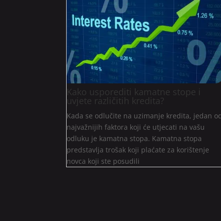
Kako usporediti kamatne stope i
uvjete različitih kredita?
Kada se odlučite na uzimanje kredita, jedan o
najvažnijih faktora koji će utjecati na vašu
odluku je kamatna stopa. Kamatna stopa
predstavlja trošak koji plaćate za korištenje
novca koji ste posudili